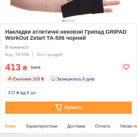
Накладки атлетичні нековзкі Грипад GRIPAD
WorkOut Zelart TA-506 чорний
В наявності
Код: TA-506
Опт і роздріб
413
₴
516 ₴
Економія
103 ₴
Залишилось
6 днів
372 ₴
від 5 шт.
Купити
Опис
Характеристики
Доставка
Оплата
Умови п