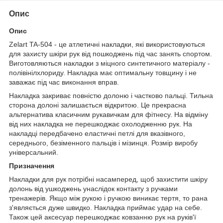
Опис
Опис
Zelart TA-504 - це атлетичні накладки, які використовуються
для захисту шкіри рук від пошкоджень під час занять спортом.
Виготовляються накладки з міцного синтетичного матеріалу -
полівінілхлориду. Накладка має оптимальну товщину і не
заважає під час виконання вправ.
Накладка закриває повністю долоню і частково пальці. Тильна
сторона долоні залишається відкритою. Це прекрасна
альтернатива класичним рукавичкам для фітнесу. На відміну
від них накладка не перешкоджає охолодженню рук. На
накладці передбачено еластичні петлі для вказівного,
середнього, безіменного пальців і мізинця. Розмір виробу
універсальний.
Призначення
Накладки для рук потрібні насамперед, щоб захистити шкіру
долонь від ушкоджень унаслідок контакту з ручками
тренажерів. Якщо між рукою і ручкою виникає тертя, то рана
з'являється дуже швидко. Накладка приймає удар на себе.
Також цей аксесуар перешкоджає ковзанню рук на руків'ї