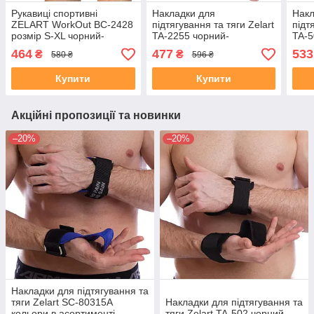
Рукавиці спортивні
Накладки для
Накл
ZELART WorkOut BC-2428
підтягування та тяги Zelart
підт
розмір S-XL чорний-
TA-2255 чорний-
TA-5
салатовий
коричневий
464
477
533
₴
₴
580 ₴
596 ₴
Купити
Купити
Акційні пропозиції та новинки
–20%
–20%
Накладки для підтягування та
тяги Zelart SC-80315A
Накладки для підтягування та
кольори в асортименті
тяги Zelart TA-502 чорний