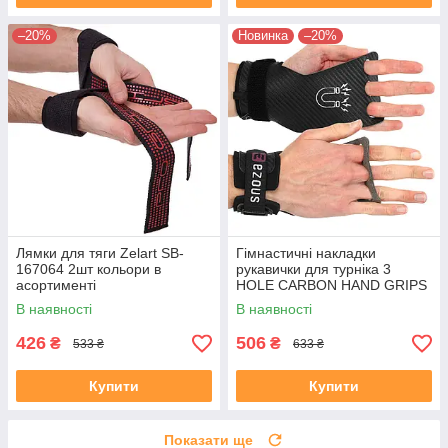
–20%
Новинка
–20%
Лямки для тяги Zelart SB-
Гімнастичні накладки
167064 2шт кольори в
рукавички для турніка 3
асортименті
HOLE CARBON HAND GRIPS
EZOUS D-15 2шт розмір S-L
В наявності
В наявності
чорний
426
506
₴
₴
533 ₴
633 ₴
Купити
Купити
Показати ще