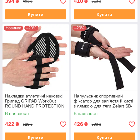
394
410
₴
₴
493 ₴
513 ₴
Купити
Купити
Новинка
–20%
–20%
Накладки атлетичні нековзкі
Напульсник спортивний
Грипад GRIPAD WorkOut
фіксатор для зап'ястя й кисті
ROUND HAND PROTECTION
з лямкою для тяги Zelart SB-
EZOUS D-02 чорний
167052 2шт чорний
В наявності
В наявності
422
426
₴
₴
528 ₴
533 ₴
Купити
Купити