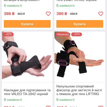
В наявності
В наявності
386
390
₴
₴
483 ₴
488 ₴
Купити
Купити
–20%
Новинка
–20%
Напульсник спортивний
Накладки для підтягування та
фіксатор для зап'ястя й кисті
тяги VALEO TA-1842 чорний
з лямкою для тяги LIFTING
STRAP EZOUS B-10 2шт
В наявності
В наявності
чорний-фіолетовий