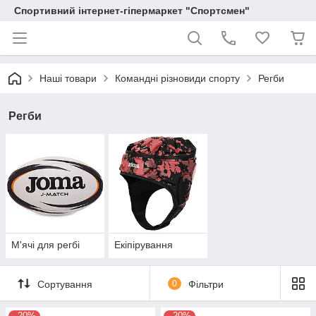
Спортивний інтернет-гіпермаркет "Спортсмен"
Наші товари
Командні різновиди спорту
Регби
Регби
М'ячі для регбі
Екіпірування
Сортування
0
Фільтри
–20%
–20%