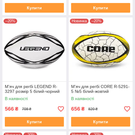
Купити
Купити
–20%
Новинка
–20%
М'яч для регбі LEGEND R-
М'яч для регбі CORE R-5291-
3297 розмір 5 білий-чорний
5 №5 білий-жовтий
В наявності
В наявності
566
656
₴
₴
708 ₴
820 ₴
Купити
Купити
Новинка
–20%
Новинка
–20%