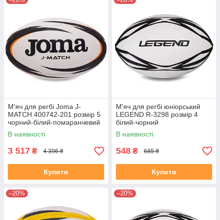
М'яч для регбі Joma J-
М'яч для регбі юніорський
MATCH 400742-201 розмір 5
LEGEND R-3298 розмір 4
чорний-білий-помаранчевий
білий-чорний
В наявності
В наявності
3 517
548
₴
₴
4 396 ₴
685 ₴
Купити
Купити
–20%
–20%