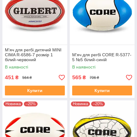
М'яч для регбі дитячий MINI
CIMA R-6586-7 розмір 1
М'яч для регбі CORE R-5377-
білий-червоний
5 №5 білий-синій
В наявності
В наявності
451
565
₴
₴
564 ₴
706 ₴
Купити
Купити
Новинка
–20%
Новинка
–20%