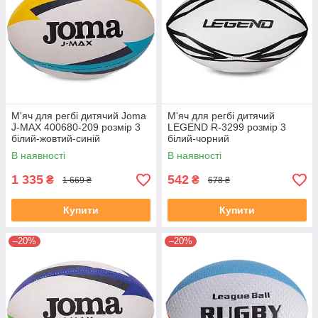
М'яч для регбі дитячий Joma
М'яч для регбі дитячий
J-MAX 400680-209 розмір 3
LEGEND R-3299 розмір 3
білий-жовтий-синій
білий-чорний
В наявності
В наявності
1 335
542
₴
₴
1 669 ₴
678 ₴
Купити
Купити
–20%
–20%