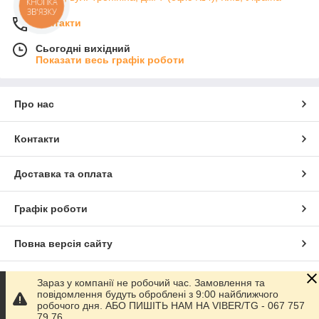
КНОПКА
ЗВ'ЯЗКУ
Контакти
Сьогодні вихідний
Показати весь графік роботи
Про нас
Контакти
Доставка та оплата
Графік роботи
Повна версія сайту
Сайт створено на маркетплейсі
Prom.ua
Зараз у компанії не робочий час. Замовлення та
повідомлення будуть оброблені з 9:00 найближчого
робочого дня. АБО ПИШІТЬ НАМ НА VIBER/TG - 067 757
Політика конфіденційності
79 76