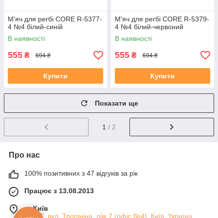
М'яч для регбі CORE R-5377-
М'яч для регбі CORE R-5379-
4 №4 білий-синій
4 №4 білий-червоний
В наявності
В наявності
555
555
₴
₴
694 ₴
694 ₴
Купити
Купити
Показати ще
1
/ 2
Про нас
100% позитивних з 47 відгуків за рік
Працює з 13.08.2013
м. Київ
04107, вул. Тропініна, дім 7 (офіс №4), Київ, Україна