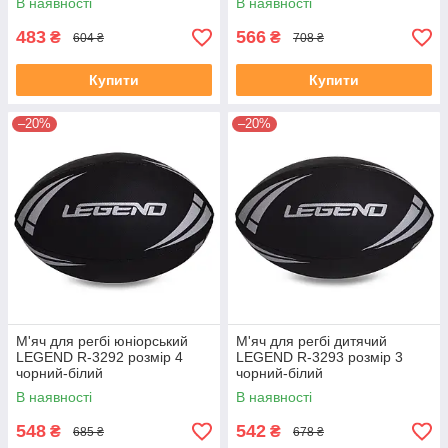
В наявності
В наявності
483
566
₴
₴
604 ₴
708 ₴
Купити
Купити
–20%
–20%
М'яч для регбі юніорський
М'яч для регбі дитячий
LEGEND R-3292 розмір 4
LEGEND R-3293 розмір 3
чорний-білий
чорний-білий
В наявності
В наявності
548
542
₴
₴
685 ₴
678 ₴