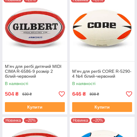
М'яч для регбі дитячий MIDI
CIMA R-6586-9 розмір 2
М'яч для регбі CORE R-5290-
білий-червоний
4 №4 білий-червоний
В наявності
В наявності
504
646
₴
₴
630 ₴
808 ₴
Купити
Купити
Новинка
–20%
Новинка
–20%