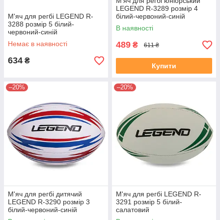
М'яч для регбі юніорський
LEGEND R-3289 розмір 4
М'яч для регбі LEGEND R-
білий-червоний-синій
3288 розмір 5 білий-
В наявності
червоний-синій
Немає в наявності
489
₴
611 ₴
634
₴
Купити
–20%
–20%
М'яч для регбі дитячий
М'яч для регбі LEGEND R-
LEGEND R-3290 розмір 3
3291 розмір 5 білий-
білий-червоний-синій
салатовий