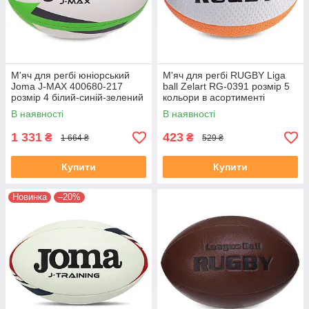
М'яч для регбі юніорський
М'яч для регбі RUGBY Liga
Joma J-MAX 400680-217
ball Zelart RG-0391 розмір 5
розмір 4 білий-синій-зелений
кольори в асортименті
В наявності
В наявності
1 331
423
₴
₴
1 664 ₴
529 ₴
Купити
Купити
Новинка
–20%