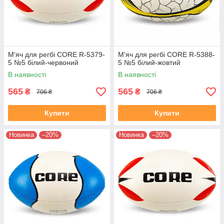
М'яч для регбі CORE R-5379-
М'яч для регбі CORE R-5388-
5 №5 білий-червоний
5 №5 білий-жовтий
В наявності
В наявності
565
565
₴
₴
706 ₴
706 ₴
Купити
Купити
Новинка
–20%
Новинка
–20%