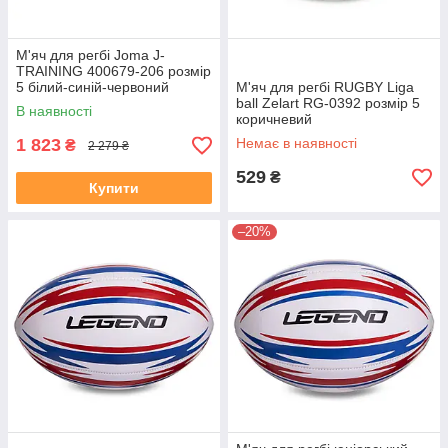
М'яч для регбі Joma J-
TRAINING 400679-206 розмір
5 білий-синій-червоний
М'яч для регбі RUGBY Liga
ball Zelart RG-0392 розмір 5
В наявності
коричневий
1 823
Немає в наявності
₴
2 279 ₴
529
₴
Купити
–20%