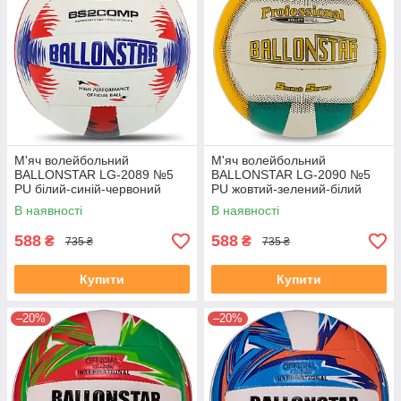
М'яч волейбольний
М'яч волейбольний
BALLONSTAR LG-2089 №5
BALLONSTAR LG-2090 №5
PU білий-синій-червоний
PU жовтий-зелений-білий
В наявності
В наявності
588
588
₴
₴
735 ₴
735 ₴
Купити
Купити
–20%
–20%