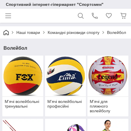
Спортивний інтернет-гіпермаркет "Спортсмен"
Наші товари
Командні різновиди спорту
Волейбол
Волейбол
М'ячі волейбольні
М'ячі волейбольні
М'ячі для
тренувальні
професійні
пляжного
волейболу