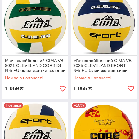
М'яч волейбольний CIMA VB-
М'яч волейбольний CIMA VB-
9021 CLEVELAND CORBES
9025 CLEVELAND EFORT
№5 PU білий-жовтий-зелений
№5 PU білий-жовтий-синій
Немає в наявності
Немає в наявності
1 069
1 065
₴
₴
Новинка
–20%