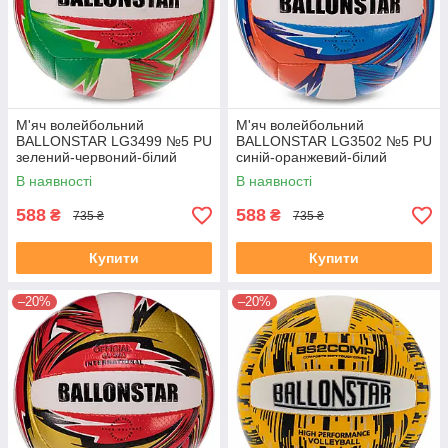
М'яч волейбольний
М'яч волейбольний
BALLONSTAR LG3499 №5 PU
BALLONSTAR LG3502 №5 PU
зелений-червоний-білий
синій-оранжевий-білий
В наявності
В наявності
588
588
₴
₴
735 ₴
735 ₴
Купити
Купити
–20%
–20%