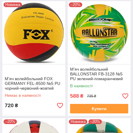
Новинка
–20%
М'яч волейбольний
BALLONSTAR FB-3128 №5
М'яч волейбольний FOX
PU зелений-помаранчевий
GERMANY FEL-8500 №5 PU
В наявності
чорний-червоний-жовтий
Немає в наявності
588
₴
735 ₴
720
₴
Купити
–20%
Новинка
–20%