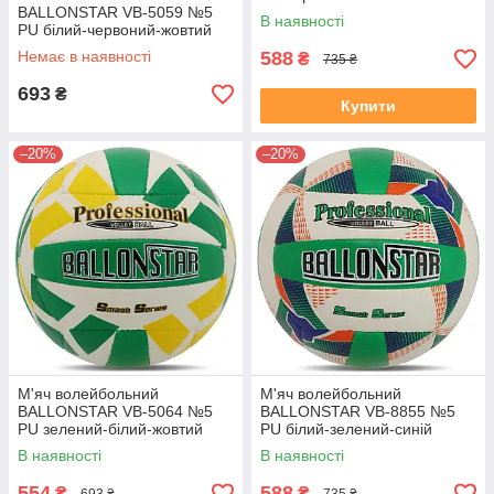
BALLONSTAR VB-5059 №5
В наявності
PU білий-червоний-жовтий
Немає в наявності
588
₴
735 ₴
693
₴
Купити
–20%
–20%
М'яч волейбольний
М'яч волейбольний
BALLONSTAR VB-5064 №5
BALLONSTAR VB-8855 №5
PU зелений-білий-жовтий
PU білий-зелений-синій
В наявності
В наявності
554
588
₴
₴
693 ₴
735 ₴