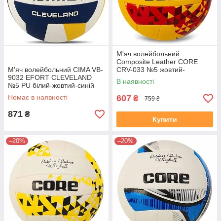
М'яч волейбольний
Composite Leather CORE
М'яч волейбольний CIMA VB-
CRV-033 №5 жовтий-
9032 EFORT CLEVELAND
червоний
В наявності
№5 PU білий-жовтий-синій
Немає в наявності
607
₴
759 ₴
871
₴
Купити
–20%
–20%