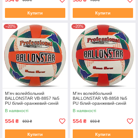
Купити
Купити
–20%
–20%
М'яч волейбольний
М'яч волейбольний
BALLONSTAR VB-8857 №5
BALLONSTAR VB-8858 №5
PU білий-оранжевий-синій
PU білий-оранжевий-синій
В наявності
В наявності
554
554
₴
₴
693 ₴
693 ₴
Купити
Купити