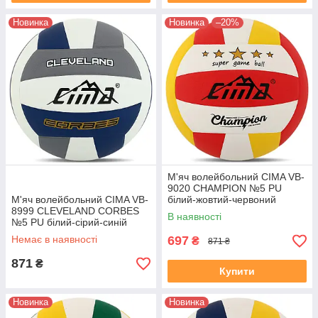
Новинка
Новинка
–20%
М'яч волейбольний CIMA VB-
9020 CHAMPION №5 PU
М'яч волейбольний CIMA VB-
білий-жовтий-червоний
8999 CLEVELAND CORBES
В наявності
№5 PU білий-сірий-синій
Немає в наявності
697
₴
871 ₴
871
₴
Купити
Новинка
Новинка