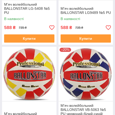
М'яч волейбольний
BALLONSTAR LG-5408 №5
М'яч волейбольний
PU
BALLONSTAR LG9489 №5 PU
В наявності
В наявності
588
588
₴
₴
735 ₴
735 ₴
Купити
Купити
–20%
М'яч волейбольний
BALLONSTAR VB-5063 №5
М'яч волейбольний
PU червоний-білий-синій