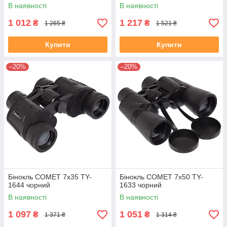
В наявності
В наявності
1 012
1 217
₴
₴
1 265 ₴
1 521 ₴
Купити
Купити
–20%
–20%
Бінокль COMET 7х35 TY-
Бінокль COMET 7х50 TY-
1644 чорний
1633 чорний
В наявності
В наявності
1 097
1 051
₴
₴
1 371 ₴
1 314 ₴