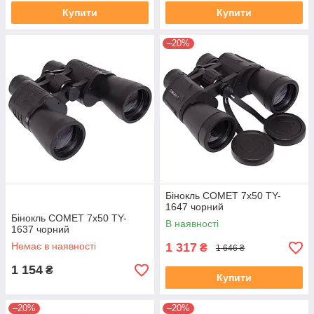
Купити
Купити
–20%
Бінокль COMET 7х50 TY-
1647 чорний
Бінокль COMET 7х50 TY-
В наявності
1637 чорний
Немає в наявності
1 317
₴
1 646 ₴
1 154
₴
Купити
–20%
–20%