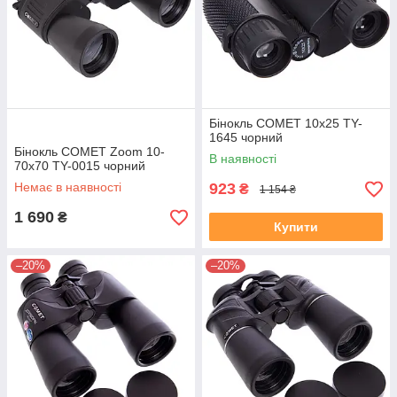
Бінокль COMET 10х25 TY-
1645 чорний
Бінокль COMET Zoom 10-
В наявності
70х70 TY-0015 чорний
Немає в наявності
923
₴
1 154 ₴
1 690
₴
Купити
–20%
–20%