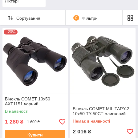
Ліхтарі
Сортування
0
Фільтри
–20%
Бінокль COMET 10х50
AXT1151 чорний
Бінокль COMET MILITARY-2
В наявності
10х50 TY-50CT оливковий
1 280
Немає в наявності
₴
1 600 ₴
2 016
₴
Купити