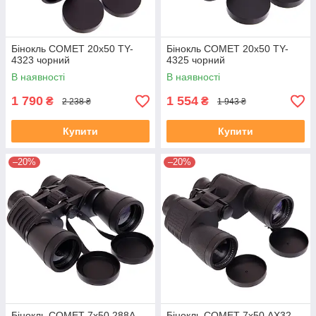
Бінокль COMET 20х50 TY-
Бінокль COMET 20х50 TY-
4323 чорний
4325 чорний
В наявності
В наявності
1 790
1 554
₴
₴
2 238 ₴
1 943 ₴
Купити
Купити
–20%
–20%
Бінокль COMET 7х50 288A
Бінокль COMET 7х50 AX32