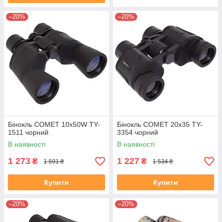
–20%
–20%
Бінокль COMET 10х50W TY-
Бінокль COMET 20х35 TY-
1511 чорний
3354 чорний
В наявності
В наявності
1 273
1 227
₴
₴
1 591 ₴
1 534 ₴
Купити
Купити
–20%
–20%