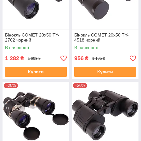
Бінокль COMET 20х50 TY-
Бінокль COMET 20х50 TY-
2702 чорний
4518 чорний
В наявності
В наявності
1 282
956
₴
₴
1 603 ₴
1 195 ₴
Купити
Купити
–20%
–20%