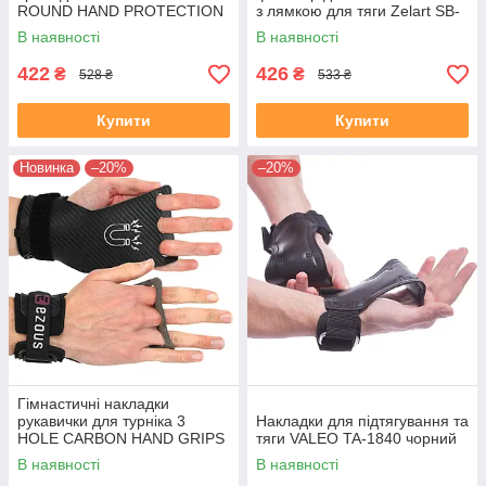
ROUND HAND PROTECTION
з лямкою для тяги Zelart SB-
EZOUS D-02 чорний
167052 2шт чорний
В наявності
В наявності
422
426
₴
₴
528 ₴
533 ₴
Купити
Купити
Новинка
–20%
–20%
Гімнастичні накладки
рукавички для турніка 3
Накладки для підтягування та
HOLE CARBON HAND GRIPS
тяги VALEO TA-1840 чорний
EZOUS D-15 2шт розмір S-L
В наявності
В наявності
чорний