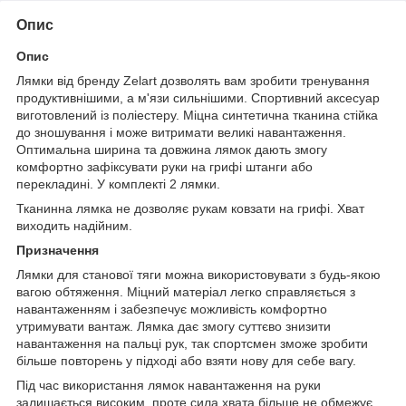
Опис
Опис
Лямки від бренду Zelart дозволять вам зробити тренування
продуктивнішими, а м'язи сильнішими. Спортивний аксесуар
виготовлений із поліестеру. Міцна синтетична тканина стійка
до зношування і може витримати великі навантаження.
Оптимальна ширина та довжина лямок дають змогу
комфортно зафіксувати руки на грифі штанги або
перекладині. У комплекті 2 лямки.
Тканинна лямка не дозволяє рукам ковзати на грифі. Хват
виходить надійним.
Призначення
Лямки для станової тяги можна використовувати з будь-якою
вагою обтяження. Міцний матеріал легко справляється з
навантаженням і забезпечує можливість комфортно
утримувати вантаж. Лямка дає змогу суттєво знизити
навантаження на пальці рук, так спортсмен зможе зробити
більше повторень у підході або взяти нову для себе вагу.
Під час використання лямок навантаження на руки
залишається високим, проте сила хвата більше не обмежує