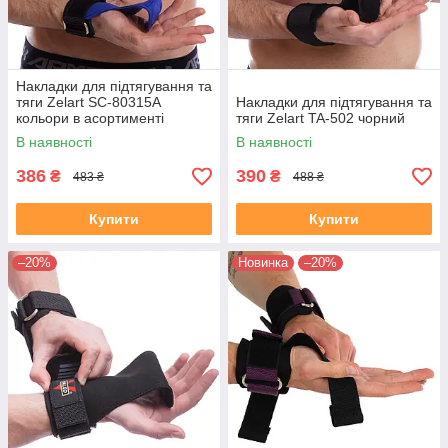
Накладки для підтягування та
тяги Zelart SC-80315A
Накладки для підтягування та
кольори в асортименті
тяги Zelart TA-502 чорний
В наявності
В наявності
386
390
₴
₴
483 ₴
488 ₴
Купити
Купити
–20%
Новинка
–20%