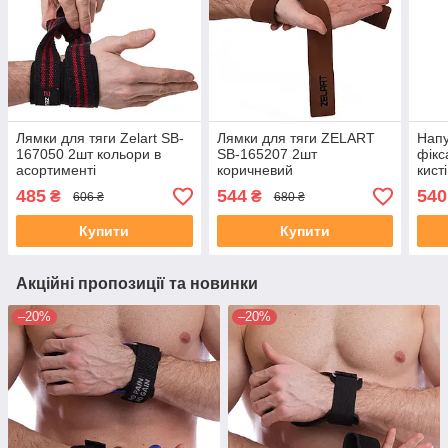
Лямки для тяги Zelart SB-
Лямки для тяги ZELART
Напу
167050 2шт кольори в
SB-165207 2шт
фікс
асортименті
коричневий
кист
BUN
485
544
540
₴
₴
606 ₴
680 ₴
EZOU
фіол
Купити
Купити
Акційні пропозиції та новинки
–20%
–20%