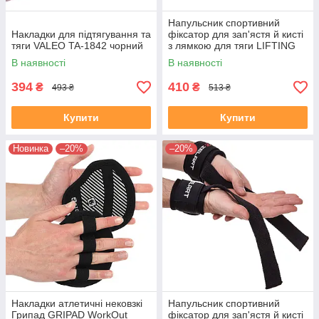
Напульсник спортивний
Накладки для підтягування та
фіксатор для зап'ястя й кисті
тяги VALEO TA-1842 чорний
з лямкою для тяги LIFTING
STRAP EZOUS B-10 2шт
В наявності
В наявності
чорний-фіолетовий
394
410
₴
₴
493 ₴
513 ₴
Купити
Купити
Новинка
–20%
–20%
Накладки атлетичні нековзкі
Напульсник спортивний
Грипад GRIPAD WorkOut
фіксатор для зап'ястя й кисті