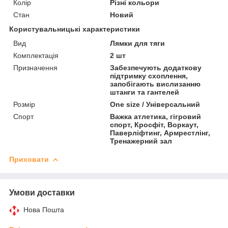
Колір
Різні кольори
Стан
Новий
Користувальницькі характеристики
Вид
Лямки для тяги
Комплектація
2 шт
Призначення
Забезпечують додаткову
підтримку схоплення,
запобігають вислизанню
штанги та гантелей
Розмір
One size / Універсальний
Спорт
Важка атлетика, гігровий
спорт, Кросфіт, Воркаут,
Паверліфтинг, Армрестлінг,
Тренажерний зал
Приховати
Умови доставки
Нова Пошта