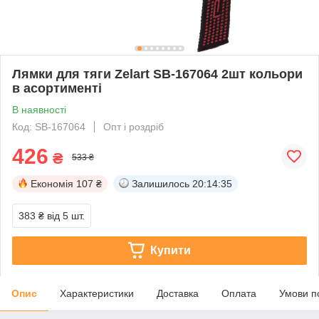
Лямки для тяги Zelart SB-167064 2шт кольори
в асортименті
В наявності
Код: SB-167064
Опт і роздріб
426
₴
533 ₴
Економія
107 ₴
Залишилось
20:14:34
383 ₴
від 5 шт.
Купити
Опис
Характеристики
Доставка
Оплата
Умови п