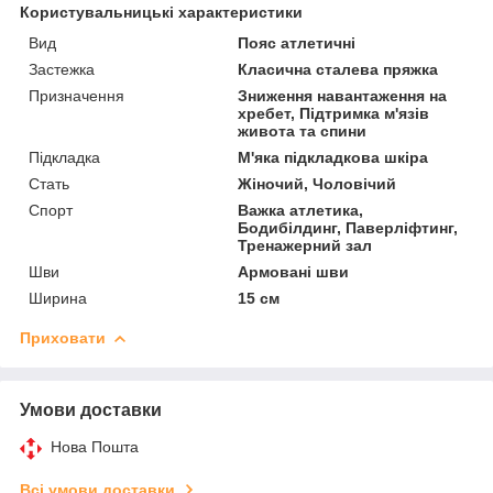
Користувальницькі характеристики
Вид
Пояс атлетичні
Застежка
Класична сталева пряжка
Призначення
Зниження навантаження на
хребет, Підтримка м'язів
живота та спини
Підкладка
М'яка підкладкова шкіра
Стать
Жіночий, Чоловічий
Спорт
Важка атлетика,
Бодибілдинг, Паверліфтинг,
Тренажерний зал
Шви
Армовані шви
Ширина
15 см
Приховати
Умови доставки
Нова Пошта
Всі умови доставки