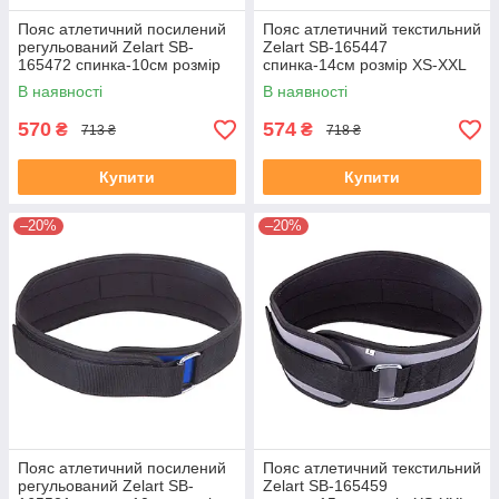
Пояс атлетичний посилений
Пояс атлетичний текстильний
регульований Zelart SB-
Zelart SB-165447
165472 спинка-10см розмір
спинка-14см розмір XS-XXL
XS-XXL червоний
чорний
В наявності
В наявності
570
574
₴
₴
713 ₴
718 ₴
Купити
Купити
–20%
–20%
Пояс атлетичний посилений
Пояс атлетичний текстильний
регульований Zelart SB-
Zelart SB-165459