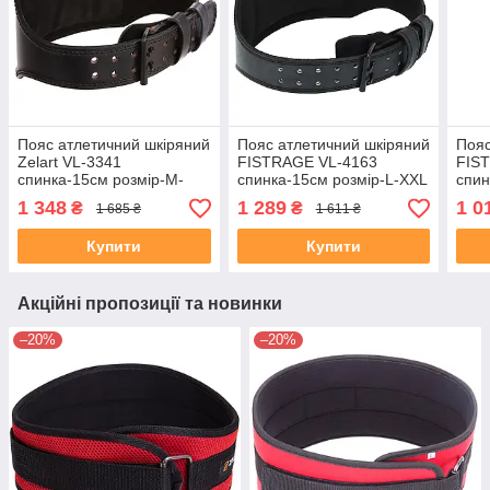
Пояс атлетичний шкіряний
Пояс атлетичний шкіряний
Пояс
Zelart VL-3341
FISTRAGE VL-4163
FIS
спинка-15см розмір-M-
спинка-15см розмір-L-XXL
спин
XXL чорний
чорний
чорн
1 348
1 289
1 0
₴
₴
1 685 ₴
1 611 ₴
Купити
Купити
Акційні пропозиції та новинки
–20%
–20%