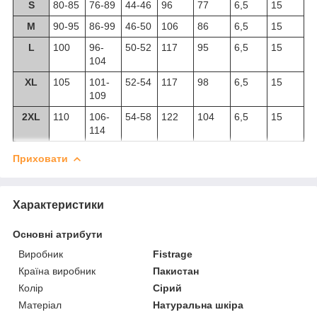
S
80-85
76-89
44-46
96
77
6,5
15
M
90-95
86-99
46-50
106
86
6,5
15
L
100
96-
50-52
117
95
6,5
15
104
XL
105
101-
52-54
117
98
6,5
15
109
2XL
110
106-
54-58
122
104
6,5
15
114
Приховати
Характеристики
Основні атрибути
Виробник
Fistrage
Країна виробник
Пакистан
Колір
Сірий
Матеріал
Натуральна шкіра