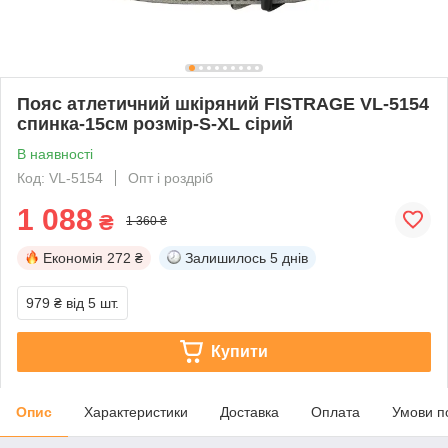
Пояс атлетичний шкіряний FISTRAGE VL-5154
спинка-15см розмір-S-XL сірий
В наявності
Код: VL-5154
Опт і роздріб
1 088
₴
1 360 ₴
Економія
272 ₴
Залишилось
5 днів
979 ₴
від 5 шт.
Купити
Опис
Характеристики
Доставка
Оплата
Умови п