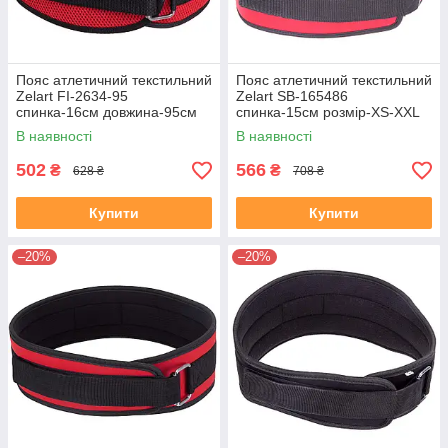
Пояс атлетичний текстильний
Пояс атлетичний текстильний
Zelart FI-2634-95
Zelart SB-165486
спинка-16см довжина-95см
спинка-15см розмір-XS-XXL
червоний
червоний
В наявності
В наявності
502
566
₴
₴
628 ₴
708 ₴
Купити
Купити
–20%
–20%