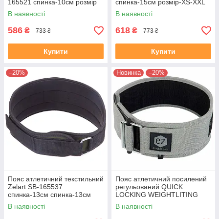
165521 спинка-10см розмір
спинка-15см розмір-XS-XXL
XS-XXL синій
сірий
В наявності
В наявності
586
618
₴
₴
733 ₴
773 ₴
Купити
Купити
–20%
Новинка
–20%
Пояс атлетичний текстильний
Пояс атлетичний посилений
Zelart SB-165537
регульований QUICK
спинка-13см спинка-13см
LOCKING WEIGHTLITING
розмір-XS-XXL чорний-
BELT EZOUS O-02
В наявності
В наявності
оливковий
спинка-10см розмір S-L сірий