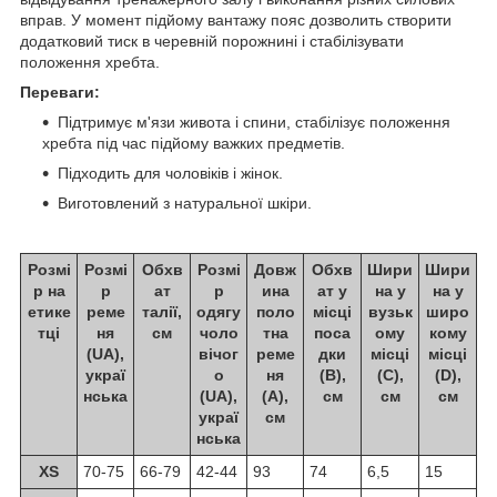
вправ. У момент підйому вантажу пояс дозволить створити
додатковий тиск в черевній порожнині і стабілізувати
положення хребта.
Переваги:
Підтримує м'язи живота і спини, стабілізує положення
хребта під час підйому важких предметів.
Підходить для чоловіків і жінок.
Виготовлений з натуральної шкіри.
Розмі
Розмі
Обхв
Розмі
Довж
Обхв
Шири
Шири
р на
р
ат
р
ина
ат у
на у
на у
етике
реме
талії,
одягу
поло
місці
вузьк
широ
тці
ня
см
чоло
тна
поса
ому
кому
(UA),
вічог
реме
дки
місці
місці
украї
о
ня
(B),
(C),
(D),
нська
(UA),
(A),
см
см
см
украї
см
нська
XS
70-75
66-79
42-44
93
74
6,5
15