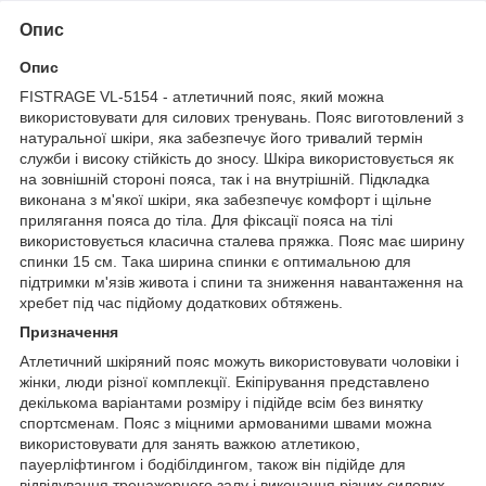
Опис
Опис
FISTRAGE VL-5154 - атлетичний пояс, який можна
використовувати для силових тренувань. Пояс виготовлений з
натуральної шкіри, яка забезпечує його тривалий термін
служби і високу стійкість до зносу. Шкіра використовується як
на зовнішній стороні пояса, так і на внутрішній. Підкладка
виконана з м'якої шкіри, яка забезпечує комфорт і щільне
прилягання пояса до тіла. Для фіксації пояса на тілі
використовується класична сталева пряжка. Пояс має ширину
спинки 15 см. Така ширина спинки є оптимальною для
підтримки м'язів живота і спини та зниження навантаження на
хребет під час підйому додаткових обтяжень.
Призначення
Атлетичний шкіряний пояс можуть використовувати чоловіки і
жінки, люди різної комплекції. Екіпірування представлено
декількома варіантами розміру і підійде всім без винятку
спортсменам. Пояс з міцними армованими швами можна
використовувати для занять важкою атлетикою,
пауерліфтингом і бодібілдингом, також він підійде для
відвідування тренажерного залу і виконання різних силових