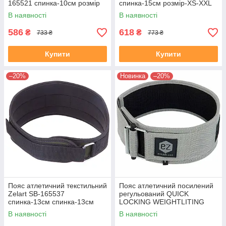
165521 спинка-10см розмір
спинка-15см розмір-XS-XXL
XS-XXL синій
сірий
В наявності
В наявності
586
618
₴
₴
733 ₴
773 ₴
Купити
Купити
–20%
Новинка
–20%
Пояс атлетичний текстильний
Пояс атлетичний посилений
Zelart SB-165537
регульований QUICK
спинка-13см спинка-13см
LOCKING WEIGHTLITING
розмір-XS-XXL чорний-
BELT EZOUS O-02
В наявності
В наявності
оливковий
спинка-10см розмір S-L сірий