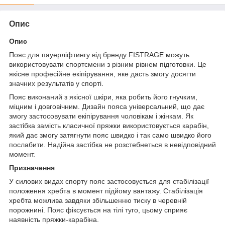
Опис
Опис
Пояс для пауерліфтингу від бренду FISTRAGE можуть
використовувати спортсмени з різним рівнем підготовки. Це
якісне професійне екіпірування, яке дасть змогу досягти
значних результатів у спорті.
Пояс виконаний з якісної шкіри, яка робить його гнучким,
міцним і довговічним. Дизайн пояса універсальний, що дає
змогу застосовувати екіпірування чоловікам і жінкам. Як
застібка замість класичної пряжки використовується карабін,
який дає змогу затягнути пояс швидко і так само швидко його
послабити. Надійна застібка не розстебнеться в невідповідний
момент.
Призначення
У силових видах спорту пояс застосовується для стабілізації
положення хребта в момент підйому вантажу. Стабілізація
хребта можлива завдяки збільшенню тиску в черевній
порожнині. Пояс фіксується на тілі туго, цьому сприяє
наявність пряжки-карабіна.