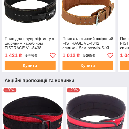
Пояс для пауерліфтингу з
Пояс атлетичний шкіряний
Пояс
шкіряним карабіном
FISTRAGE VL-4342
FIS
FISTRAGE VL-8438
спинка-15см розмір-S-XL
спин
розмір-S-XL чорний
коричневий
кори
1 421
1 012
1 0
₴
₴
1 776 ₴
1 265 ₴
Купити
Купити
Акційні пропозиції та новинки
–20%
–20%