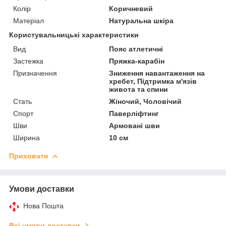
Колір
Коричневий
Матеріал
Натуральна шкіра
Користувальницькі характеристики
Вид
Пояс атлетичні
Застежка
Пряжка-карабін
Призначення
Зниження навантаження на
хребет, Підтримка м'язів
живота та спини
Стать
Жіночий, Чоловічий
Спорт
Паверліфтинг
Шви
Армовані шви
Ширина
10 см
Приховати
Умови доставки
Нова Пошта
Всі умови доставки