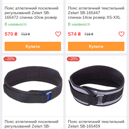
Пояс атлетичний посилений
Пояс атлетичний текстильний
регульований Zelart SB-
Zelart SB-165447
165472 спинка-10см розмір
спинка-14см розмір XS-XXL
XS-XXL червоний
чорний
В наявності
В наявності
570
574
₴
₴
713 ₴
718 ₴
Купити
Купити
–20%
–20%
Пояс атлетичний посилений
Пояс атлетичний текстильний
регульований Zelart SB-
Zelart SB-165459