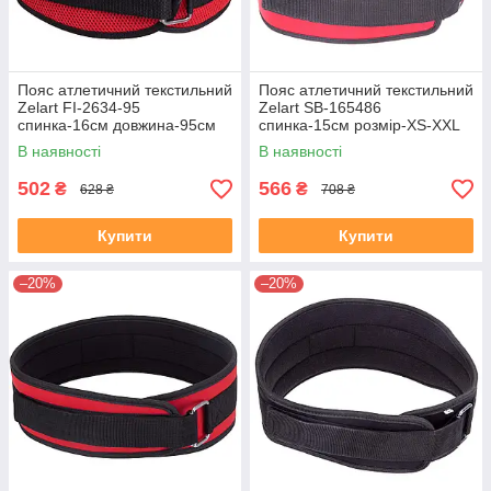
Пояс атлетичний текстильний
Пояс атлетичний текстильний
Zelart FI-2634-95
Zelart SB-165486
спинка-16см довжина-95см
спинка-15см розмір-XS-XXL
червоний
червоний
В наявності
В наявності
502
566
₴
₴
628 ₴
708 ₴
Купити
Купити
–20%
–20%