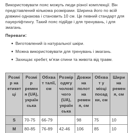
Використовувати пояс можуть люди різної комплекції. Він
представлений кількома розмірами. Ширина його по всій
довжині однакова і становить 10 см. Це певний стандарт для
пауерліфтингу. Такий пояс підійде і для тренувань, і для
змагань.
Переваги:
Виготовлений із натуральної шкіри.
Можна використовувати для тренувань і змагань.
Захищає хребет, м'язи спини та живота від травм.
Розмі
Розмі
Обхва
Розмір
Довжи
Обхва
Шири
р на
р
т талії,
одягу
на
т у
на
етикет
ремен
см
чолові
полот
місці
ремен
ці
я (UA),
чого
на
посад
я, см
україн
(UA),
ремен
ки, см
ська
україн
я, см
ська
S
70-75
66-79
98
75
10
M
80-85
76-89
42-46
106
85
10