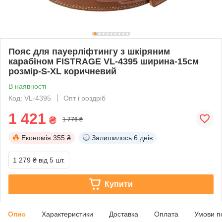
Пояс для пауерліфтингу з шкіряним
карабіном FISTRAGE VL-4395 ширина-15см
розмір-S-XL коричневий
В наявності
Код: VL-4395
Опт і роздріб
1 421
₴
1 776 ₴
Економія
355 ₴
Залишилось
6 днів
1 279 ₴
від 5 шт.
Купити
Опис
Характеристики
Доставка
Оплата
Умови п