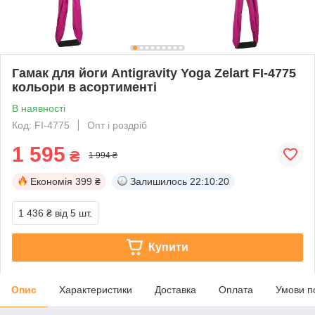
Гамак для йоги Antigravity Yoga Zelart FI-4775
кольори в асортименті
В наявності
Код: FI-4775
Опт і роздріб
1 595
₴
1 994 ₴
Економія
399 ₴
Залишилось
22:10:20
1 436 ₴
від 5 шт.
Купити
Опис
Характеристики
Доставка
Оплата
Умови п