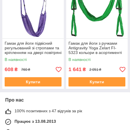
Гамак для йоги підвісний
Гамак для йоги з ручками
регульований зі стропами та
Antigravity Yoga Zelart FI-
кріпленням на двері повітряні
5323 кольори в асортименті
гойдалки Air Yoga rope Lutinq
В наявності
В наявності
LT-2090 кольори в
608
1 641
₴
₴
760 ₴
2 051 ₴
Купити
Купити
Про нас
100% позитивних з 47 відгуків за рік
Працює з 13.08.2013