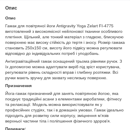
Опис
Опис
Гамак для повітряної йоги Antigravity Yoga Zelart FI-4775
виготовлений з високоякісної нейлонової тканини особливого
плетіння. Щільний, але тонкий матеріал з гладкою, блискучою
поверхнею має високу стійкість до тертя і зносу. Розмір гамака
становить 250х150 см, висоту його підвісу можна регулювати
відповідно до індивідуальних потреб і уподобань.
Антигравітаційний гамак оснащений трьома рівнями ручок. З
їх допомогою можна адаптувати виріб під зріст користувача,
регулювати рівень складності вправ і глибину розтяжки. Всі
ручки мають зручну для захвату неслизьку поверхню.
Призначення
Йога-гамак призначений для занять повітряною йогою, яка
поєднує традиційні асани з елементами акробатики, фітнесу
та релаксації. Модель можна використовувати як у
професійних студіях, так і в домашніх умовах. Гамак ідеально
підходить для розвитку сили корпусу, зміцнення м'язів
верхньої частини тіла і поліпшення фізичного здоров'я.
Переваги: