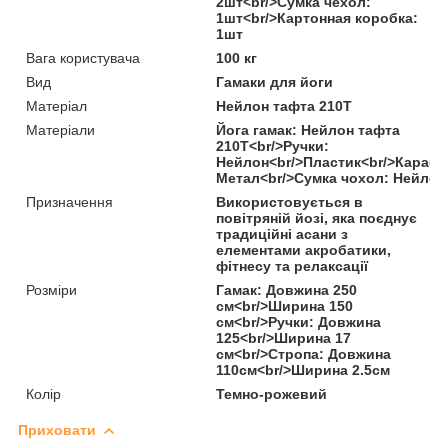
2шт<br/>Сумка чехол:
1шт<br/>Картонная коробка:
1шт
Вага користувача
100 кг
Вид
Гамаки для йоги
Матеріал
Нейлон тафта 210T
Матеріали
Йога гамак: Нейлон тафта
210T<br/>Ручки:
Нейлон<br/>Пластик<br/>Карабін
Метал<br/>Сумка чохол: Нейлон
Призначення
Використовується в
повітряній йозі, яка поєднує
традиційні асани з
елементами акробатики,
фітнесу та релаксації
Розміри
Гамак: Довжина 250
см<br/>Ширина 150
см<br/>Ручки: Довжина
125<br/>Ширина 17
см<br/>Стропа: Довжина
110см<br/>Ширина 2.5см
Колір
Темно-рожевий
Приховати