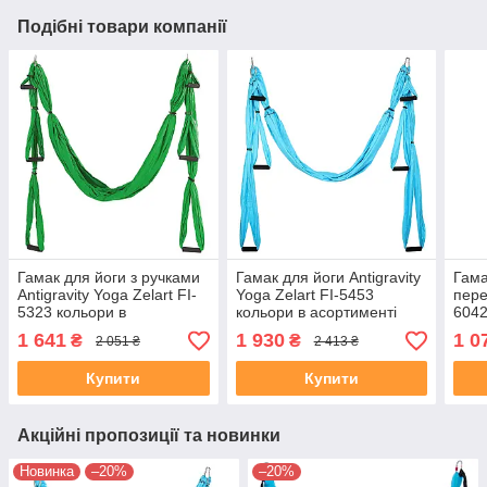
Подібні товари компанії
Гамак для йоги з ручками
Гамак для йоги Antigravity
Гама
Antigravity Yoga Zelart FI-
Yoga Zelart FI-5453
пере
5323 кольори в
кольори в асортименті
6042
асортименті
асор
1 641
1 930
1 0
₴
₴
2 051 ₴
2 413 ₴
Купити
Купити
Акційні пропозиції та новинки
Новинка
–20%
–20%