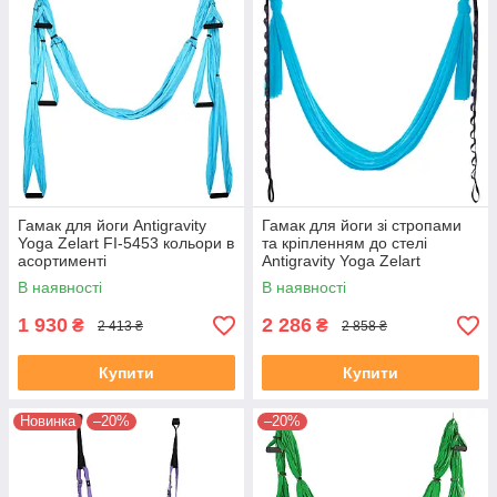
Гамак для йоги Antigravity
Гамак для йоги зі стропами
Yoga Zelart FI-5453 кольори в
та кріпленням до стелі
асортименті
Antigravity Yoga Zelart
DH6026 кольори в
В наявності
В наявності
асортименті
1 930
2 286
₴
₴
2 413 ₴
2 858 ₴
Купити
Купити
Новинка
–20%
–20%