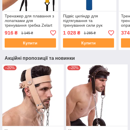
Тренажер для плавання з
Підвіс циліндр для
Трен
лопатками для
підтягування та
трен
тренування гребка Zelart
тренування сили рук
опра
BREASTSTROKE
Zelart FI-7846 Grip синій
обли
916
1 028
374
₴
₴
1 145 ₴
1 285 ₴
SWIMMING EXERCISER
EXER
PL-3009 легке
коль
Купити
Купити
навантаження
Акційні пропозиції та новинки
–20%
–20%