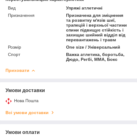
Вид
Упряжі атлетичні
Призначення
Призначена для зміцнення
та розвитку м'язів шиї,
трапецій і верхньої частини
спини підвищує стійкість і
захищає шийний відділ від
перевантажень і травм
Розмір
One size / Універсальний
Спорт
Важка атлетика, боротьба,
Дюдо, Регбі, ММА, Бокс
Приховати
Умови доставки
Нова Пошта
Всі умови доставки
Умови оплати