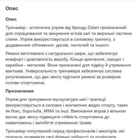
Опис
Опис
Тренажер - атлетична упряж від бренду Zelart призначений
для опрацювання та зміцнення м'язів шиї та верхньої частини
спини. Упряж використовується в силовому тренінгу, з
додаванням обтяження: дисків, гантелей та іншого.
Ремені виготовлені з натуральної шкіри, що забезпечує
комфорт і довговічність виробу. Кільця кріплення, ланцюг і
карабіни - металеві. Вони призначені для підвісу й утримання
вантажів. Універсальність тренажера забезпечує система
регулювання, що дає змогу підігнати ремені за розміром
голови спортсмена.
Призначення
Упряж для тренування мускулатури шиї і трапеції
використовується в силових і контактних видах спорту, таких
як бокс, боротьба, ММА та інші. Виконання вправ з вільною
вагою дає змогу підвищити стійкість спортсмена до
навантажень і запобігти отриманню травм.
Тренажер популярний серед професіоналів і аматорів, які
прагнуть розвивати свої фізичні здібності та поліпшити