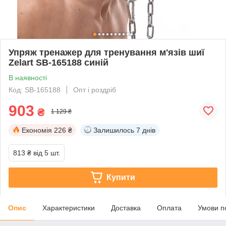
Упряж тренажер для тренування м'язів шиї
Zelart SB-165188 синій
В наявності
Код: SB-165188
Опт і роздріб
903
₴
1 129 ₴
Економія
226 ₴
Залишилось
7 днів
813 ₴
від 5 шт.
Купити
Опис
Характеристики
Доставка
Оплата
Умови п