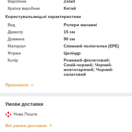
Виробник
Zelart
Країна виробник
Китай
Користувальницькі характеристики
Вид
Ролери масажні
Діаметр
15 см
Довжина
90 см
Матеріал
Спінений поліетилен (EPE)
Форма
Циліндр
Колір
Рожевий-фіолетовий;
Синій-чорний; Чорний-
жовтогарячий; Чорний-
салатовий
Приховати
Умови доставки
Нова Пошта
Всі умови доставки