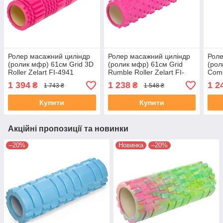
Ролер масажний циліндр
Ролер масажний циліндр
Роле
(ролик мфр) 61см Grid 3D
(ролик мфр) 61см Grid
(рол
Roller Zelart FI-4941
Rumble Roller Zelart FI-
Comb
кольори в асортименті
6280 кольори в
6673
1 394
1 238
1 2
₴
₴
1 743 ₴
1 548 ₴
асортименті
асор
Купити
Купити
Акційні пропозиції та новинки
–20%
Новинка
–20%