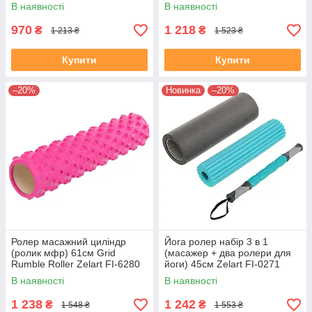
0458 кольори в асортименті
чорний-синій
В наявності
В наявності
970
1 218
₴
₴
1 213 ₴
1 523 ₴
Купити
Купити
–20%
Новинка
–20%
Ролер масажний циліндр
Йога ролер набір 3 в 1
(ролик мфр) 61см Grid
(масажер + два ролери для
Rumble Roller Zelart FI-6280
йоги) 45см Zelart FI-0271
кольори в асортименті
В наявності
В наявності
1 238
1 242
₴
₴
1 548 ₴
1 553 ₴