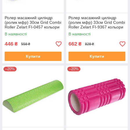
Ролер масажний циліндр
Ролер масажний циліндр
(ролик мфр) 30см Grid Combi
(ролик мфр) 33см Grid Combi
Roller Zelart FI-0457 кольори
Roller Zelart FI-9367 кольори
в асортименті
в асортименті
В наявності
В наявності
446
662
₴
₴
558 ₴
828 ₴
Купити
Купити
–20%
–20%