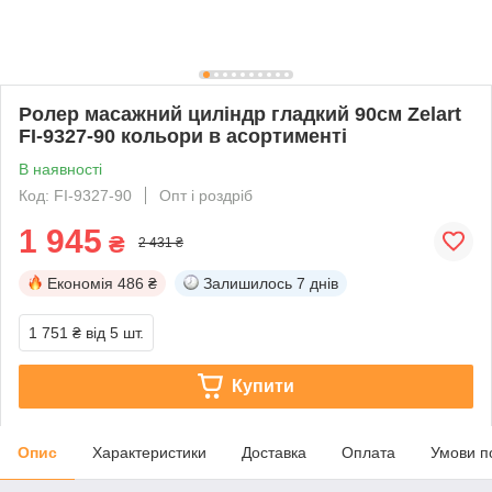
Ролер масажний циліндр гладкий 90см Zelart
FI-9327-90 кольори в асортименті
В наявності
Код: FI-9327-90
Опт і роздріб
1 945
₴
2 431 ₴
Економія
486 ₴
Залишилось
7 днів
1 751 ₴
від 5 шт.
Купити
Опис
Характеристики
Доставка
Оплата
Умови п