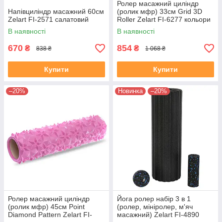
Ролер масажний циліндр
Напівциліндр масажний 60см
(ролик мфр) 33см Grid 3D
Zelart FI-2571 салатовий
Roller Zelart FI-6277 кольори
в асортименті
В наявності
В наявності
670
854
₴
₴
838 ₴
1 068 ₴
Купити
Купити
–20%
Новинка
–20%
Ролер масажний циліндр
Йога ролер набір 3 в 1
(ролик мфр) 45см Point
(ролер, мініролер, м'яч
Diamond Pattern Zelart FI-
масажний) Zelart FI-4890