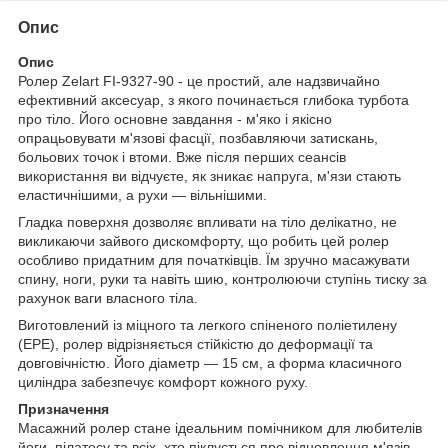
Опис
Опис
Ролер Zelart FI-9327-90 - це простий, але надзвичайно
ефективний аксесуар, з якого починається глибока турбота
про тіло. Його основне завдання - м'яко і якісно
опрацьовувати м'язові фасції, позбавляючи затискань,
больових точок і втоми. Вже після перших сеансів
використання ви відчуєте, як зникає напруга, м'язи стають
еластичнішими, а рухи — вільнішими.
Гладка поверхня дозволяє впливати на тіло делікатно, не
викликаючи зайвого дискомфорту, що робить цей ролер
особливо придатним для початківців. Їм зручно масажувати
спину, ноги, руки та навіть шию, контролюючи ступінь тиску за
рахунок ваги власного тіла.
Виготовлений із міцного та легкого спіненого поліетилену
(EPE), ролер відрізняється стійкістю до деформації та
довговічністю. Його діаметр — 15 см, а форма класичного
циліндра забезпечує комфорт кожного руху.
Призначення
Масажний ролер стане ідеальним помічником для любителів
йоги, пілатесу та всіх, хто піклується про відновлення м'язів