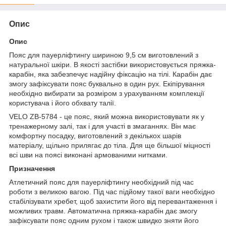
Опис
Опис
Пояс для пауерліфтингу шириною 9,5 см виготовлений з
натуральної шкіри. В якості застібки використовується пряжка-
карабін, яка забезпечує надійну фіксацію на тілі. Карабін дає
змогу зафіксувати пояс буквально в один рух. Екіпірування
необхідно вибирати за розміром з урахуванням комплекції
користувача і його обхвату талії.
VELO ZB-5784 - це пояс, який можна використовувати як у
тренажерному залі, так і для участі в змаганнях. Він має
комфортну посадку, виготовлений з декількох шарів
матеріалу, щільно прилягає до тіла. Для ще більшої міцності
всі шви на поясі виконані армованими нитками.
Призначення
Атлетичний пояс для пауерліфтингу необхідний під час
роботи з великою вагою. Під час підйому такої ваги необхідно
стабілізувати хребет, щоб захистити його від перевантаження і
можливих травм. Автоматична пряжка-карабін дає змогу
зафіксувати пояс одним рухом і також швидко зняти його