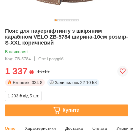
Пояс для пауерліфтингу з шкіряним
карабіном VELO ZB-5784 ширина-10см розмір-
S-XXL коричневий
В наявності
Код: ZB-5784
Опт і роздріб
1 337
₴
1 671 ₴
Економія
334 ₴
Залишилось
22:10:58
1 203 ₴
від 5 шт.
Купити
Опис
Характеристики
Доставка
Оплата
Умови п