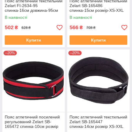
Пояс атлетичний текстильний
Пояс атлетичний текстильний
Zelart FI-2634-95
Zelart SB-165486
спинка-16см довжина-95см
спинка-15см розмір-XS-XXL
червоний
червоний
В наявності
В наявності
502
566
₴
₴
628 ₴
708 ₴
Купити
Купити
–20%
–20%
Пояс атлетичний посилений
Пояс атлетичний текстильний
регульований Zelart SB-
Zelart SB-165447
165472 спинка-10см розмір
спинка-14см розмір XS-XXL
XS-XXL червоний
чорний