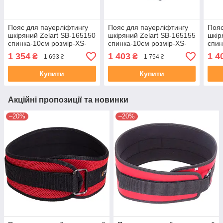
Пояс для пауерліфтингу
Пояс для пауерліфтингу
Пояс
шкіряний Zelart SB-165150
шкіряний Zelart SB-165155
шкір
спинка-10см розмір-XS-
спинка-10см розмір-XS-
спин
XXL чорний
XXL синій
XXL 
1 354
1 403
1 4
₴
₴
1 693 ₴
1 754 ₴
Купити
Купити
Акційні пропозиції та новинки
–20%
–20%