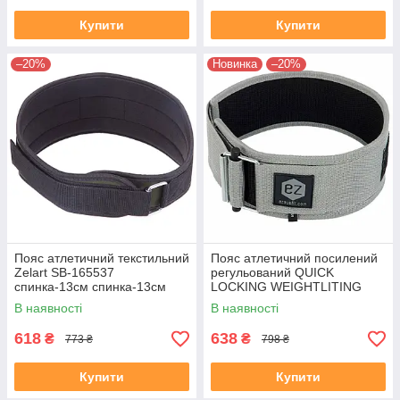
Купити
Купити
–20%
Новинка
–20%
Пояс атлетичний текстильний
Пояс атлетичний посилений
Zelart SB-165537
регульований QUICK
спинка-13см спинка-13см
LOCKING WEIGHTLITING
розмір-XS-XXL чорний-
BELT EZOUS O-02
В наявності
В наявності
оливковий
спинка-10см розмір S-L сірий
618
638
₴
₴
773 ₴
798 ₴
Купити
Купити