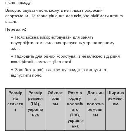
після підходу.
Використовувати пояс можуть не тільки професійні
спортсмени. Це гарне рішення для всіх, хто підіймати штангу
в залі.
Переваги:
Пояс можна використовувати для занять
пауерліфтингом і силових тренувань у тренажерному
залі.
Підходить для різних користувачів незалежно від рівня
кваліфікації, комплекції та статі.
Застібка-карабін дає змогу швидко затягнути та
відпустити пояс.
Розмір
Розмір
Обхват
Розмір
Довжин
Ширина
на
ременя
талії,
одягу
а
ременя,
етикетц
(UA),
см
чоловіч
полотна
см
і
українс
ого
ременя,
ька
(UA),
см
українс
ька