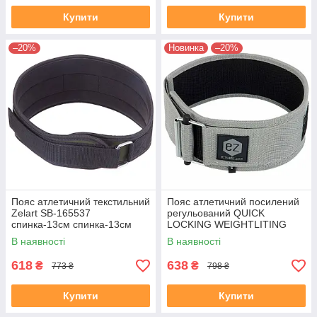
Купити
Купити
–20%
Новинка
–20%
Пояс атлетичний текстильний
Пояс атлетичний посилений
Zelart SB-165537
регульований QUICK
спинка-13см спинка-13см
LOCKING WEIGHTLITING
розмір-XS-XXL чорний-
BELT EZOUS O-02
В наявності
В наявності
оливковий
спинка-10см розмір S-L сірий
618
638
₴
₴
773 ₴
798 ₴
Купити
Купити