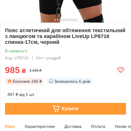
Пояс атлетичний для обтяження текстильний
з ланцюгом та карабіном LiveUp LP8716
спинка-17см, чорний
В наявності
Код: LP8716
Опт і роздріб
985
₴
1 231 ₴
Економія
246 ₴
Залишилось
6 днів
887 ₴
від 5 шт.
Купити
Опис
Характеристики
Доставка
Оплата
Умови п