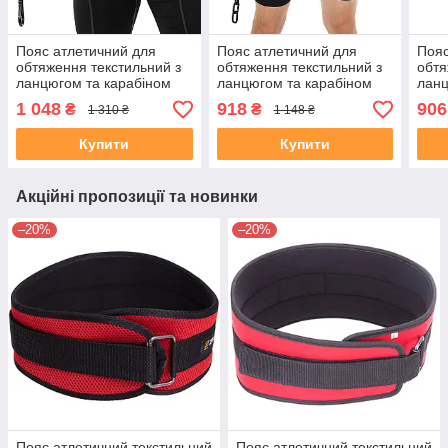
Пояс атлетичний для
Пояс атлетичний для
Пояс
обтяження текстильний з
обтяження текстильний з
обтя
ланцюгом та карабіном
ланцюгом та карабіном
ланц
EZOUS COBRA DIP BELT
EZOUS DIP BELT ARMOR
EZO
1 048
918
906
₴
₴
1 310 ₴
1 148 ₴
N-04 спинка-17см чорний
N-01 спинка-17см чорний
спин
Купити
Купити
Акційні пропозиції та новинки
–20%
–20%
Пояс атлетичний текстильний
Пояс атлетичний текстильний