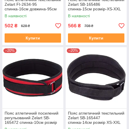
Zelart FI-2634-95
Zelart SB-165486
спинка-16см довжина-95см
спинка-15см розмір-XS-XXL
червоний
червоний
В наявності
В наявності
502
566
₴
₴
628 ₴
708 ₴
Купити
Купити
–20%
–20%
Пояс атлетичний посилений
Пояс атлетичний текстильний
регульований Zelart SB-
Zelart SB-165447
165472 спинка-10см розмір
спинка-14см розмір XS-XXL
XS-XXL червоний
чорний