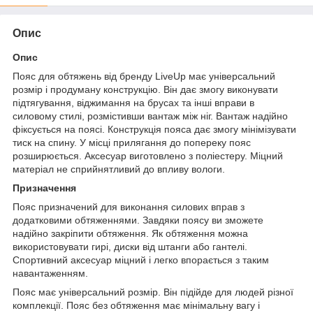
Опис
Опис
Пояс для обтяжень від бренду LiveUp має універсальний
розмір і продуману конструкцію. Він дає змогу виконувати
підтягування, віджимання на брусах та інші вправи в
силовому стилі, розмістивши вантаж між ніг. Вантаж надійно
фіксується на поясі. Конструкція пояса дає змогу мінімізувати
тиск на спину. У місці прилягання до попереку пояс
розширюється. Аксесуар виготовлено з поліестеру. Міцний
матеріал не сприйнятливий до впливу вологи.
Призначення
Пояс призначений для виконання силових вправ з
додатковими обтяженнями. Завдяки поясу ви зможете
надійно закріпити обтяження. Як обтяження можна
використовувати гирі, диски від штанги або гантелі.
Спортивний аксесуар міцний і легко впорається з таким
навантаженням.
Пояс має універсальний розмір. Він підійде для людей різної
комплекції. Пояс без обтяження має мінімальну вагу і