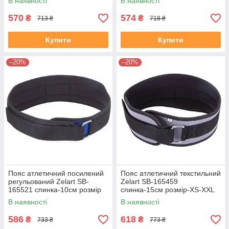
В наявності
В наявності
570
574
₴
₴
713 ₴
718 ₴
Купити
Купити
–20%
–20%
Пояс атлетичний посилений
Пояс атлетичний текстильний
регульований Zelart SB-
Zelart SB-165459
165521 спинка-10см розмір
спинка-15см розмір-XS-XXL
XS-XXL синій
сірий
В наявності
В наявності
586
618
₴
₴
733 ₴
773 ₴