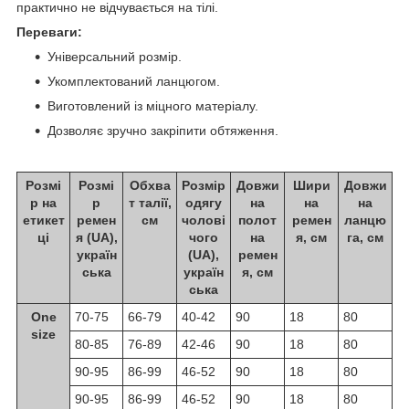
практично не відчувається на тілі.
Переваги:
Універсальний розмір.
Укомплектований ланцюгом.
Виготовлений із міцного матеріалу.
Дозволяє зручно закріпити обтяження.
Розмі
Розмі
Обхва
Розмір
Довжи
Шири
Довжи
р на
р
т талії,
одягу
на
на
на
етикет
ремен
см
чолові
полот
ремен
ланцю
ці
я (UA),
чого
на
я, см
га, см
україн
(UA),
ремен
ська
україн
я, см
ська
One
70-75
66-79
40-42
90
18
80
size
80-85
76-89
42-46
90
18
80
90-95
86-99
46-52
90
18
80
90-95
86-99
46-52
90
18
80