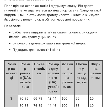
Пояс щільно охоплює талію і підтримує спину. Він досить
гнучкий і легко адаптується до тіла спортсмена. Завдяки такій
підтримці ви не отримаєте травму хребта й істотно знижуєте
ймовірність появи грижі в області черевної порожнини.
Переваги:
Забезпечує підтримку м'язів спини і живота, знижуючи
ймовірність травм у цих зонах.
Виконано з декількох шарів натуральної шкіри.
Підходить для чоловіків і жінок.
Розмі
Розмі
Обхва
Розмір
Довжи
Обхва
Шири
р на
р
т талії,
одягу
на
т у
на
етикет
ремен
см
чолові
полот
місці
ремен
ці
я (UA),
чого
на
посад
я, см
україн
(UA),
ремен
ки, см
ська
україн
я, см
ська
S
70-75
66-79
42-44
100
85
10
80-85
76-89
44-46
100
85
10