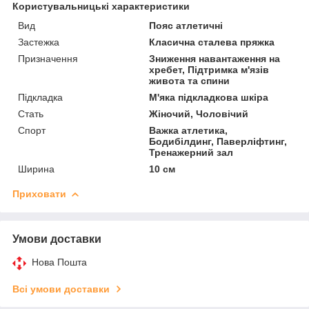
Користувальницькі характеристики
Вид
Пояс атлетичні
Застежка
Класична сталева пряжка
Призначення
Зниження навантаження на
хребет, Підтримка м'язів
живота та спини
Підкладка
М'яка підкладкова шкіра
Стать
Жіночий, Чоловічий
Спорт
Важка атлетика,
Бодибілдинг, Паверліфтинг,
Тренажерний зал
Ширина
10 см
Приховати
Умови доставки
Нова Пошта
Всі умови доставки