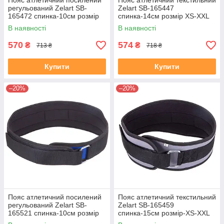
Пояс атлетичний посилений
Пояс атлетичний текстильний
регульований Zelart SB-
Zelart SB-165447
165472 спинка-10см розмір
спинка-14см розмір XS-XXL
XS-XXL червоний
чорний
В наявності
В наявності
570
574
₴
₴
713 ₴
718 ₴
Купити
Купити
–20%
–20%
Пояс атлетичний посилений
Пояс атлетичний текстильний
регульований Zelart SB-
Zelart SB-165459
165521 спинка-10см розмір
спинка-15см розмір-XS-XXL
XS-XXL синій
сірий