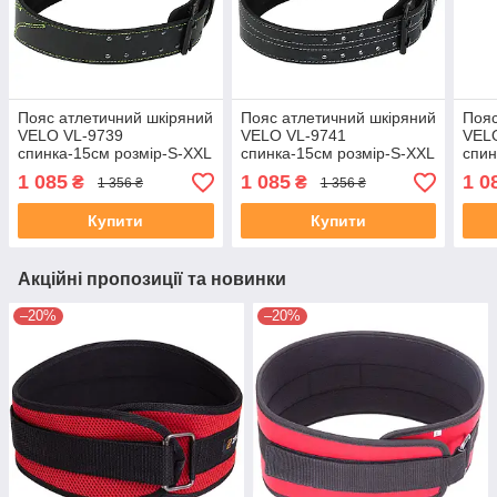
Пояс атлетичний шкіряний
Пояс атлетичний шкіряний
Пояс
VELO VL-9739
VELO VL-9741
VEL
спинка-15см розмір-S-XXL
спинка-15см розмір-S-XXL
спин
чорний-салатовий
чорний-білий
чорн
1 085
1 085
1 0
₴
₴
1 356 ₴
1 356 ₴
Купити
Купити
Акційні пропозиції та новинки
–20%
–20%