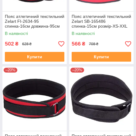
Пояс атлетичний текстильний
Пояс атлетичний текстильний
Zelart FI-2634-95
Zelart SB-165486
спинка-16см довжина-95см
спинка-15см розмір-XS-XXL
червоний
червоний
В наявності
В наявності
502
566
₴
₴
628 ₴
708 ₴
Купити
Купити
–20%
–20%