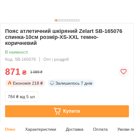
Пояс атлетичний шкіряний Zelart SB-165076
спинка-10см розмір-XS-XXL темно-
коричневий
В наявності
Код: SB-165076
Опт і роздріб
871
₴
1 089 ₴
Економія
218 ₴
Залишилось
7 днів
784 ₴
від 5 шт.
Купити
Опис
Характеристики
Доставка
Оплата
Умови п