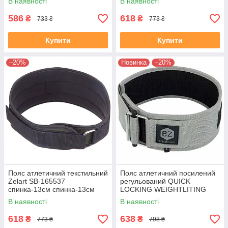
В наявності
В наявності
586
618
₴
₴
733 ₴
773 ₴
Купити
Купити
–20%
Новинка
–20%
Пояс атлетичний текстильний
Пояс атлетичний посилений
Zelart SB-165537
регульований QUICK
спинка-13см спинка-13см
LOCKING WEIGHTLITING
розмір-XS-XXL чорний-
BELT EZOUS O-02
В наявності
В наявності
оливковий
спинка-10см розмір S-L сірий
618
638
₴
₴
773 ₴
798 ₴