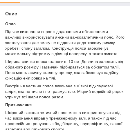
Опис
Опис
Під час виконання вправ з додатковими обтяженнями
важливо використовувати якісний важкоатлетичний пояс. Його
застосування дає змогу не піддавати додатковому ризику
хребет і спину загалом. Конструкція пояса забезпечує
максимальну підтримку в ділянці попереку, а також живота.
Ширина спинки пояса становить 10 см. Довжина залежить від
обраного розміру і зазвичай підбирається за обхватом талії.
Пояс має класичну сталеву пряжку, яка забезпечує надійну
фіксацію екіпіровки на тілі.
Внутрішня частина пояса виконана з м'якої підкладкової
шкіри, яка не тисне і не травмує тіло. Міцний подвійний рядок
утримує всі шари пояса разом.
Призначення
Шкіряний важкоатлетичний пояс можна використовувати під
час виконання вправ у тренажерному залі, а також під час
професійних тренувань з бодібілдингу, пауерліфтингу, важкої
атлетики або гирьового спорту.