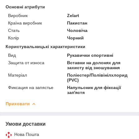
Основні атрибути
Виробник
Zelart
Країна виробник
Пакистан
Стать
Чоловіча
Колір
Чорний
Користувальницькі характеристики
Вид
Рукавички спортивні
Защита от износа
Вставки на долонях для
захисту від зношування
Матеріал
Поліестер/Полівінілхлорид
(PVC)
Фиксация на запястье
Напульсник для фіксації
зап'ястя
Приховати
Умови доставки
Нова Пошта