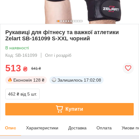
Рукавиці для фітнесу та важкої атлетики
Zelart SB-161099 S-XXL чорний
В наявності
Код: SB-161099
Опт і роздріб
513
₴
641 ₴
Економія
128 ₴
Залишилось
17:02:07
462 ₴
від 5 шт.
Купити
Опис
Характеристики
Доставка
Оплата
Умови п