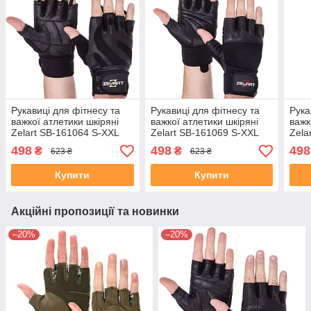
Рукавиці для фітнесу та
Рукавиці для фітнесу та
Рука
важкої атлетики шкіряні
важкої атлетики шкіряні
важк
Zelart SB-161064 S-XXL
Zelart SB-161069 S-XXL
Zela
чорний
чорний
коль
498
498
498
₴
₴
623 ₴
623 ₴
Купити
Купити
Акційні пропозиції та новинки
–20%
–20%