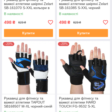
важкої атлетики шкіряні Zelart
важкої атлетики шкіряні Zelart
SB-161070 S-XXL кольори в
SB-161085 S-XXL чорний
асортименті
В наявності
В наявності
498
498
₴
₴
623 ₴
623 ₴
Купити
Купити
–20%
–20%
Рукавиці для фітнесу та
Рукавиці для фітнесу та
важкої атлетики TAPOUT
важкої атлетики HARD
SB168507 M-XL чорний-синій
TOUCH FG-9532 S-XL
кольори в асортименті