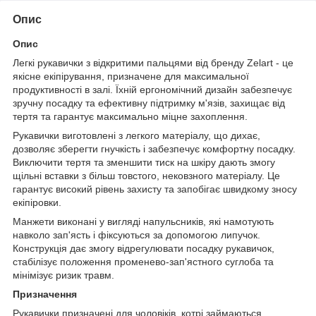
Опис
Опис
Легкі рукавички з відкритими пальцями від бренду Zelart - це
якісне екіпірування, призначене для максимальної
продуктивності в залі. Їхній ергономічний дизайн забезпечує
зручну посадку та ефективну підтримку м'язів, захищає від
тертя та гарантує максимально міцне захоплення.
Рукавички виготовлені з легкого матеріалу, що дихає,
дозволяє зберегти гнучкість і забезпечує комфортну посадку.
Виключити тертя та зменшити тиск на шкіру дають змогу
щільні вставки з більш товстого, нековзного матеріалу. Це
гарантує високий рівень захисту та запобігає швидкому зносу
екіпіровки.
Манжети виконані у вигляді напульсників, які намотують
навколо зап'ясть і фіксуються за допомогою липучок.
Конструкція дає змогу відрегулювати посадку рукавичок,
стабілізує положення променево-зап'ястного суглоба та
мінімізує ризик травм.
Призначення
Рукавички призначені для чоловіків, котрі займаються