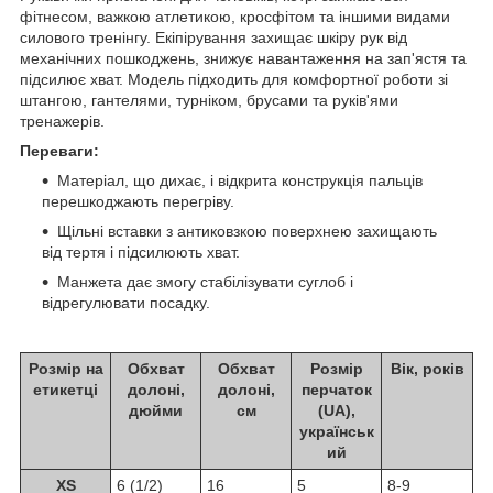
фітнесом, важкою атлетикою, кросфітом та іншими видами
силового тренінгу. Екіпірування захищає шкіру рук від
механічних пошкоджень, знижує навантаження на зап'ястя та
підсилює хват. Модель підходить для комфортної роботи зі
штангою, гантелями, турніком, брусами та руків'ями
тренажерів.
Переваги:
Матеріал, що дихає, і відкрита конструкція пальців
перешкоджають перегріву.
Щільні вставки з антиковзкою поверхнею захищають
від тертя і підсилюють хват.
Манжета дає змогу стабілізувати суглоб і
відрегулювати посадку.
Розмір на
Обхват
Обхват
Розмір
Вік, років
етикетці
долоні,
долоні,
перчаток
дюйми
см
(UA),
українськ
ий
XS
6 (1/2)
16
5
8-9