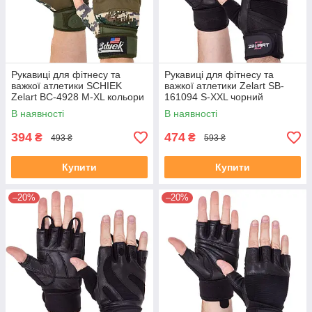
Рукавиці для фітнесу та
Рукавиці для фітнесу та
важкої атлетики SCHIEK
важкої атлетики Zelart SB-
Zelart BC-4928 M-XL кольори
161094 S-XXL чорний
в асортименті
В наявності
В наявності
394
474
₴
₴
493 ₴
593 ₴
Купити
Купити
–20%
–20%