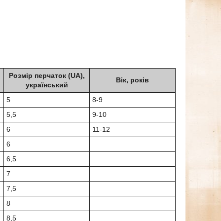
Розмір перчаток (UA),
Вік, років
український
5
8-9
5,5
9-10
6
11-12
6
6,5
7
7,5
8
8,5