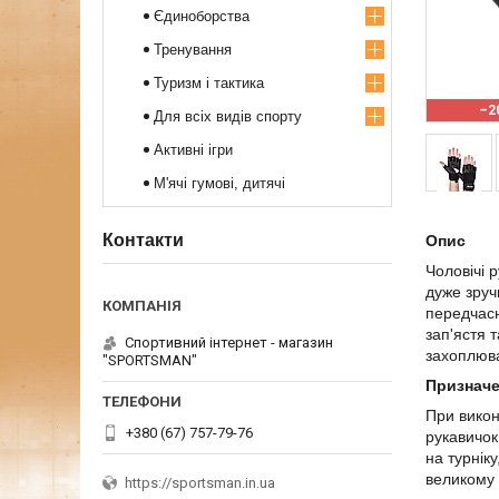
Єдиноборства
Тренування
Туризм і тактика
–2
Для всіх видів спорту
Активні ігри
М'ячі гумові, дитячі
Контакти
Опис
Чоловічі 
дуже зруч
передчасн
зап'ястя 
Спортивний iнтернет - магазин
захоплюва
"SPORTSMAN"
Признач
При викон
+380 (67) 757-79-76
рукавичок
на турнік
великому 
https://sportsman.in.ua