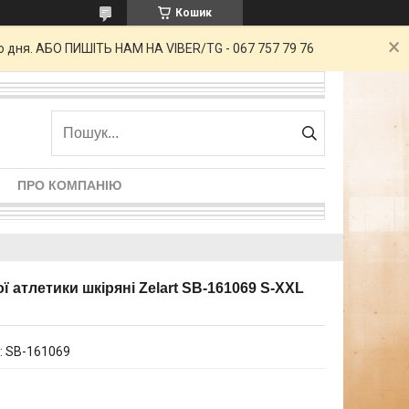
Кошик
о дня. АБО ПИШІТЬ НАМ НА VIBER/TG - 067 757 79 76
ПРО КОМПАНІЮ
ї атлетики шкіряні Zelart SB-161069 S-XXL
:
SB-161069