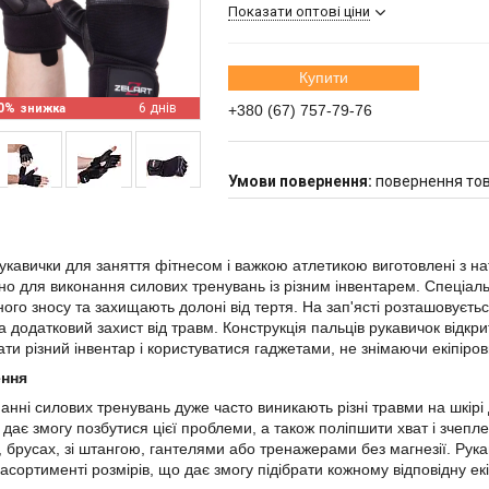
Показати оптові ціни
Купити
0%
6 днів
+380 (67) 757-79-76
повернення тов
рукавички для заняття фітнесом і важкою атлетикою виготовлені з на
но для виконання силових тренувань із різним інвентарем. Спеціаль
ого зносу та захищають долоні від тертя. На зап'ясті розташовуєть
та додатковий захист від травм. Конструкція пальців рукавичок відк
ти різний інвентар і користуватися гаджетами, не знімаючи екіпіровк
ення
анні силових тренувань дуже часто виникають різні травми на шкірі 
 дає змогу позбутися цієї проблеми, а також поліпшити хват і зчеп
у, брусах, зі штангою, гантелями або тренажерами без магнезії. Рука
асортименті розмірів, що дає змогу підібрати кожному відповідну екі