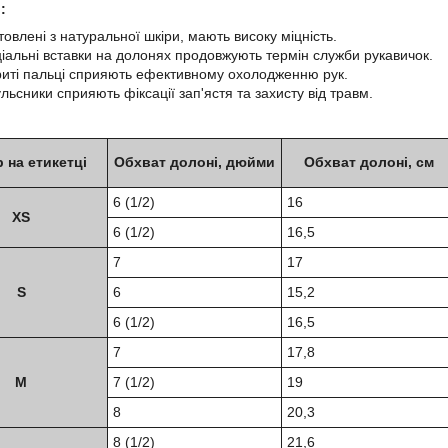
:
товлені з натуральної шкіри, мають високу міцність.
іальні вставки на долонях продовжують термін служби рукавичок.
риті пальці сприяють ефективному охолодженню рук.
льсники сприяють фіксації зап'ястя та захисту від травм.
 на етикетці
Обхват долоні, дюйми
Обхват долоні, см
6 (1/2)
16
XS
6 (1/2)
16,5
7
17
S
6
15,2
6 (1/2)
16,5
7
17,8
M
7 (1/2)
19
8
20,3
8 (1/2)
21,6