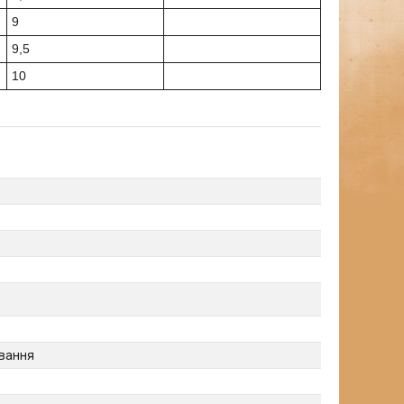
9
9,5
10
ування