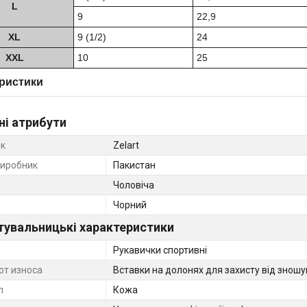
L
9
22,9
XL
9 (1/2)
24
XXL
10
25
ристики
ні атрибути
к
Zelart
виробник
Пакистан
Чоловіча
Чорний
тувальницькі характеристики
Рукавички спортивні
от износа
Вставки на долонях для захисту від знош
л
Кожа