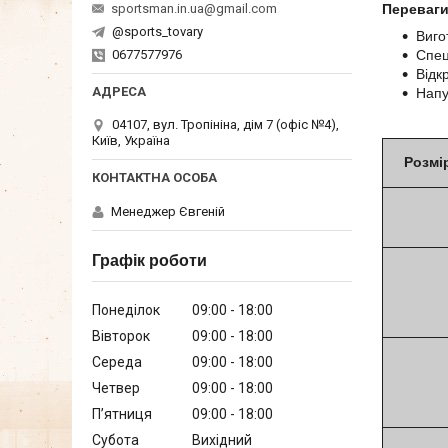
Переваги
sportsman.in.ua@gmail.com
@sports_tovary
Виго
Спец
0677577976
Відк
Напу
04107, вул. Тропініна, дім 7 (офіс №4),
Київ, Україна
Розмір
Менеджер Євгеній
Графік роботи
Понеділок
09:00
18:00
Вівторок
09:00
18:00
Середа
09:00
18:00
Четвер
09:00
18:00
Пʼятниця
09:00
18:00
Субота
Вихідний