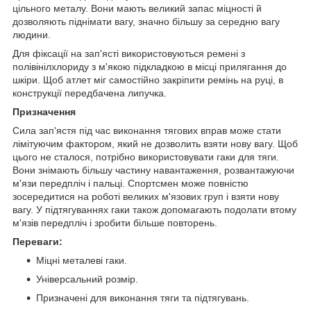
цільного металу. Вони мають великий запас міцності й
дозволяють піднімати вагу, значно більшу за середню вагу
людини.
Для фіксації на зап'ясті використовуються ремені з
полівінілхлориду з м'якою підкладкою в місці прилягання до
шкіри. Щоб атлет міг самостійно закріпити ремінь на руці, в
конструкції передбачена липучка.
Призначення
Сила зап'ястя під час виконання тягових вправ може стати
лімітуючим фактором, який не дозволить взяти нову вагу. Щоб
цього не сталося, потрібно використовувати гаки для тяги.
Вони знімають більшу частину навантаження, розвантажуючи
м'язи передпліч і пальці. Спортсмен може повністю
зосередитися на роботі великих м'язових груп і взяти нову
вагу. У підтягуваннях гаки також допомагають подолати втому
м'язів передпліч і зробити більше повторень.
Переваги:
Міцні металеві гаки.
Універсальний розмір.
Призначені для виконання тяги та підтягувань.