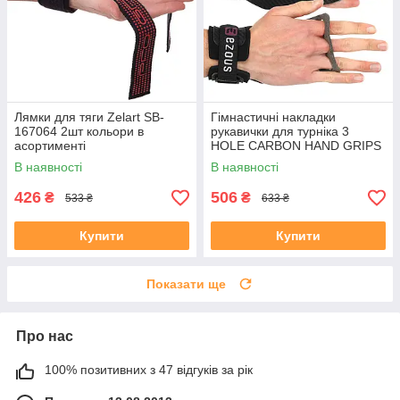
Лямки для тяги Zelart SB-
Гімнастичні накладки
167064 2шт кольори в
рукавички для турніка 3
асортименті
HOLE CARBON HAND GRIPS
EZOUS D-15 2шт розмір S-L
В наявності
В наявності
чорний
426
506
₴
₴
533 ₴
633 ₴
Купити
Купити
Показати ще
Про нас
100% позитивних з 47 відгуків за рік