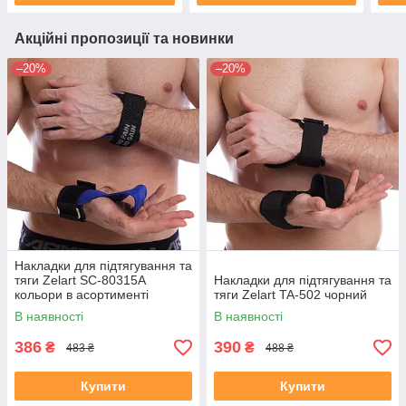
Акційні пропозиції та новинки
–20%
–20%
Накладки для підтягування та
тяги Zelart SC-80315A
Накладки для підтягування та
кольори в асортименті
тяги Zelart TA-502 чорний
В наявності
В наявності
386
390
₴
₴
483 ₴
488 ₴
Купити
Купити