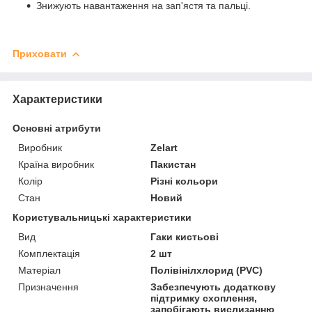
Знижують навантаження на зап'ястя та пальці.
Приховати
Характеристики
Основні атрибути
Виробник
Zelart
Країна виробник
Пакистан
Колір
Різні кольори
Стан
Новий
Користувальницькі характеристики
Вид
Гаки кистьові
Комплектація
2 шт
Матеріал
Полівінілхлорид (PVC)
Призначення
Забезпечують додаткову
підтримку схоплення,
запобігають вислизанню