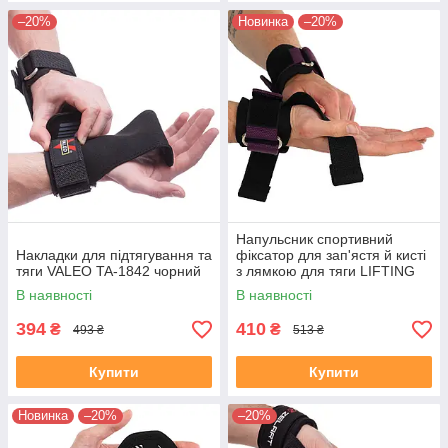
–20%
Новинка
–20%
Напульсник спортивний
Накладки для підтягування та
фіксатор для зап'ястя й кисті
тяги VALEO TA-1842 чорний
з лямкою для тяги LIFTING
STRAP EZOUS B-10 2шт
В наявності
В наявності
чорний-фіолетовий
394
410
₴
₴
493 ₴
513 ₴
Купити
Купити
Новинка
–20%
–20%