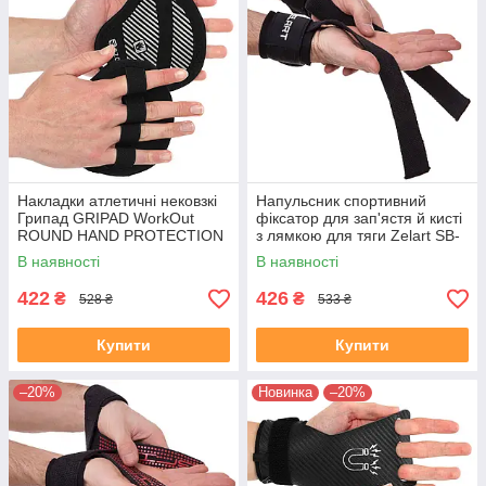
Накладки атлетичні нековзкі
Напульсник спортивний
Грипад GRIPAD WorkOut
фіксатор для зап'ястя й кисті
ROUND HAND PROTECTION
з лямкою для тяги Zelart SB-
EZOUS D-02 чорний
167052 2шт чорний
В наявності
В наявності
422
426
₴
₴
528 ₴
533 ₴
Купити
Купити
–20%
Новинка
–20%