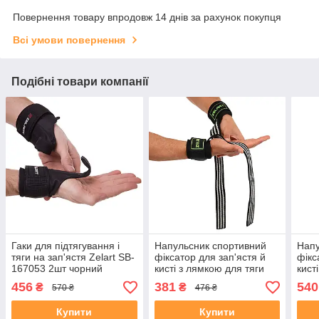
Повернення товару впродовж 14 днів за рахунок покупця
Всі умови повернення
Подібні товари компанії
Гаки для підтягування і
Напульсник спортивний
Напу
тяги на зап'ястя Zelart SB-
фіксатор для зап'ястя й
фікс
167053 2шт чорний
кисті з лямкою для тяги
кист
Zelart ZB-3872 2шт чорний
BUN
456
381
540
₴
₴
570 ₴
476 ₴
EZOU
фіол
Купити
Купити