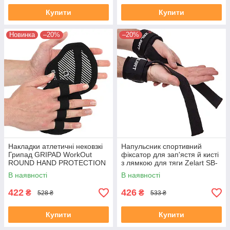
Купити
Купити
Новинка
–20%
–20%
Накладки атлетичні нековзкі
Напульсник спортивний
Грипад GRIPAD WorkOut
фіксатор для зап'ястя й кисті
ROUND HAND PROTECTION
з лямкою для тяги Zelart SB-
EZOUS D-02 чорний
167052 2шт чорний
В наявності
В наявності
422
426
₴
₴
528 ₴
533 ₴
Купити
Купити