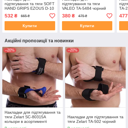
підтягування та тяги SOFT
підтягування та тяги
підт
HAND GRIPS EZOUS D-10
VALEO TA-5484 чорний
TA-2
2шт чорний
кори
532
380
477
₴
₴
665 ₴
475 ₴
Купити
Купити
Акційні пропозиції та новинки
–20%
–20%
Накладки для підтягування та
тяги Zelart SC-80315A
Накладки для підтягування та
кольори в асортименті
тяги Zelart TA-502 чорний