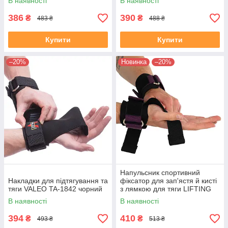
В наявності
В наявності
386
390
₴
₴
483 ₴
488 ₴
Купити
Купити
–20%
Новинка
–20%
Напульсник спортивний
Накладки для підтягування та
фіксатор для зап'ястя й кисті
тяги VALEO TA-1842 чорний
з лямкою для тяги LIFTING
STRAP EZOUS B-10 2шт
В наявності
В наявності
чорний-фіолетовий
394
410
₴
₴
493 ₴
513 ₴