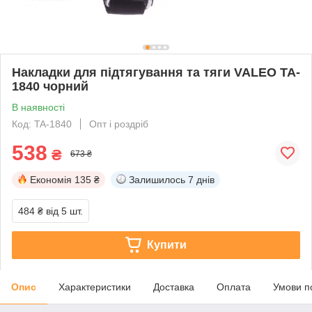
Накладки для підтягування та тяги VALEO TA-
1840 чорний
В наявності
Код: TA-1840
Опт і роздріб
538
₴
673 ₴
Економія
135 ₴
Залишилось
7 днів
484 ₴
від 5 шт.
Купити
Опис
Характеристики
Доставка
Оплата
Умови п