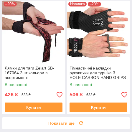
–20%
Новинка
–20%
Лямки для тяги Zelart SB-
Гімнастичні накладки
167064 2шт кольори в
рукавички для турніка 3
асортименті
HOLE CARBON HAND GRIPS
EZOUS D-15 2шт розмір S-L
В наявності
В наявності
чорний
426
506
₴
₴
533 ₴
633 ₴
Купити
Купити
Показати ще