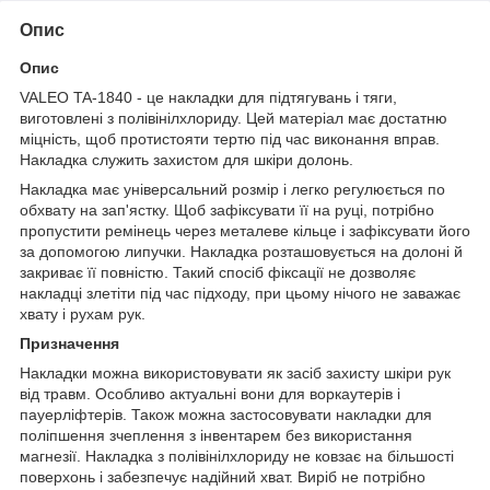
Опис
Опис
VALEO TA-1840 - це накладки для підтягувань і тяги,
виготовлені з полівінілхлориду. Цей матеріал має достатню
міцність, щоб протистояти тертю під час виконання вправ.
Накладка служить захистом для шкіри долонь.
Накладка має універсальний розмір і легко регулюється по
обхвату на зап'ястку. Щоб зафіксувати її на руці, потрібно
пропустити ремінець через металеве кільце і зафіксувати його
за допомогою липучки. Накладка розташовується на долоні й
закриває її повністю. Такий спосіб фіксації не дозволяє
накладці злетіти під час підходу, при цьому нічого не заважає
хвату і рухам рук.
Призначення
Накладки можна використовувати як засіб захисту шкіри рук
від травм. Особливо актуальні вони для воркаутерів і
пауерліфтерів. Також можна застосовувати накладки для
поліпшення зчеплення з інвентарем без використання
магнезії. Накладка з полівінілхлориду не ковзає на більшості
поверхонь і забезпечує надійний хват. Виріб не потрібно