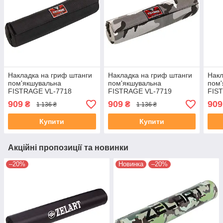
Накладка на гриф штанги
Накладка на гриф штанги
Накл
пом'якшувальна
пом'якшувальна
пом'
FISTRAGE VL-7718
FISTRAGE VL-7719
FIS
чорний
чорний
чор
909
909
909
₴
₴
1 136 ₴
1 136 ₴
Купити
Купити
Акційні пропозиції та новинки
–20%
Новинка
–20%