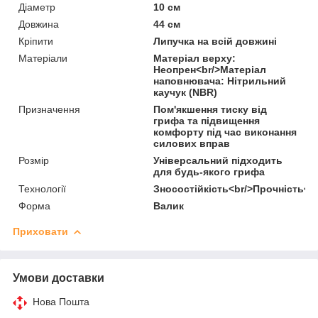
Діаметр
10 см
Довжина
44 см
Кріпити
Липучка на всій довжині
Матеріали
Матеріал верху:
Неопрен<br/>Матеріал
наповнювача: Нітрильний
каучук (NBR)
Призначення
Пом'якшення тиску від
грифа та підвищення
комфорту під час виконання
силових вправ
Розмір
Універсальний підходить
для будь-якого грифа
Технології
Зносостійкість<br/>Прочність<b
Форма
Валик
Приховати
Умови доставки
Нова Пошта