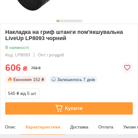
Накладка на гриф штанги пом'якшувальна
LiveUp LP8093 чорний
В наявності
Код: LP8093
Опт і роздріб
606
₴
758 ₴
Економія
152 ₴
Залишилось
7 днів
545 ₴
від 5 шт.
Купити
Опис
Характеристики
Доставка
Оплата
Умови 