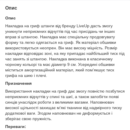
Опис
Опис
Накладка на гриф штанги від бренду LiveUp дасть змогу
уникнути неприємних відчуттів під час присідань чи інших
вправ зі штангою. Накладка має спеціальну продовгувату
форму та легко одягається на гриф. Як матеріал обшивки
використовується неопрен. Він має високу міцність. Розмір
накладки відповідає зоні, на яку припадає найбільший тиск під
час занять зі штангою. Накладка виконана в класичному
чорному кольорі та має діаметр 9 см. Усередині обшивки
міститься амортизаційний матеріал, який пом'якшує тиск
грифа на шию і плечі.
Призначення
Використання накладки на гриф дає змогу повністю позбутися
неприємних відчуттів у спині та шиї, а також запобігти появі
синців унаслідок роботи з великими вагами. Наповнювач
високої щільності захищає м'які тканини від надмірного тиску
додаткової ваги. Згодом наповнювач не деформується і
зберігає свою пружність.
Переваги: