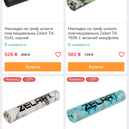
Накладка на гриф штанги
Накладка на гриф штанги
пом'якшувальна Zelart TA-
пом'якшувальна Zelart TA-
5141 чорний
7699-1 зелений камуфляж
В наявності
В наявності
526
582
₴
₴
658 ₴
728 ₴
Купити
Купити
Новинка
–20%
Новинка
–20%