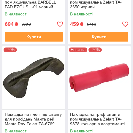
пом'якшувальна BARBELL
пом'якшувальна Zelart TA-
PAD EZOUS L-01 чорний
3650 чорний
В наявності
В наявності
694
459
₴
₴
868 ₴
574 ₴
Купити
Купити
–20%
Новинка
–20%
Накладка на плечі під штангу
Накладка на гриф штанги
для присідань Манта рей
пом'якшувальна Zelart TA-
Manta Ray Zelart TA-6769
9378 кольори в асортименті
чорний
В наявності
В наявності