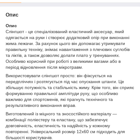
Опис
Опис
Слінгшот - це спеціалізований еластичний аксесуар, який
одягається на руки і створює додатковий опір при виконанні
жима лежачи. За рахунок цього він допомагає утримувати
правильну техніку, знімає навантаження з плечових суглобів
та ліктів, а також дозволяє долати плато у тренуваннях.
Особливо корисний при роботі з великими вагами або в
період відновлення після мікротравм.
Використовувати слінгшот просто: він фіксується на
передпліччях і розтягується під час опускання штанги. Це
збільшує потужність та стабільність жиму. Крім того, він сприяє
формуванню правильної амплітуди руху, що особливо
важливо для спортсменів, які прагнуть технічного та
результативного виконання вправ.
Виготовлений із міцного та зносостійкого матеріалу —
комбінації поліестеру та еластану, що забезпечує
довговічність, еластичність та надійність у кожному
повторенні. Універсальний розмір 12х60 см підходить для
більшості користувачів.