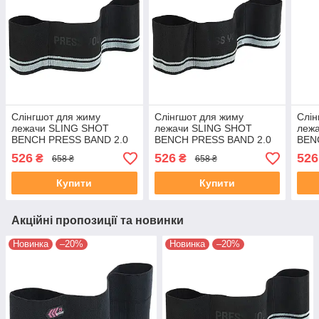
Слінгшот для жиму
Слінгшот для жиму
Слін
лежачи SLING SHOT
лежачи SLING SHOT
леж
BENCH PRESS BAND 2.0
BENCH PRESS BAND 2.0
BEN
EZOUS J-02-59 чорний
EZOUS J-02-64 чорний
EZOU
526
526
526
₴
₴
658 ₴
658 ₴
Купити
Купити
Акційні пропозиції та новинки
Новинка
–20%
Новинка
–20%