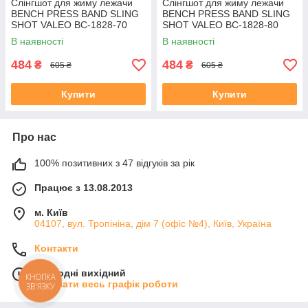
Слінгшот для жиму лежачи
Слінгшот для жиму лежачи
BENCH PRESS BAND SLING
BENCH PRESS BAND SLING
SHOT VALEO BC-1828-70
SHOT VALEO BC-1828-80
кольори в асортименті
кольори в асортименті
В наявності
В наявності
484
484
₴
₴
605 ₴
605 ₴
Купити
Купити
Про нас
100% позитивних з 47 відгуків за рік
Працює з 13.08.2013
м. Київ
04107, вул. Тропініна, дім 7 (офіс №4), Київ, Україна
Контакти
Сьогодні вихідний
КНОПКА
Показати весь графік роботи
ЗВ'ЯЗКУ