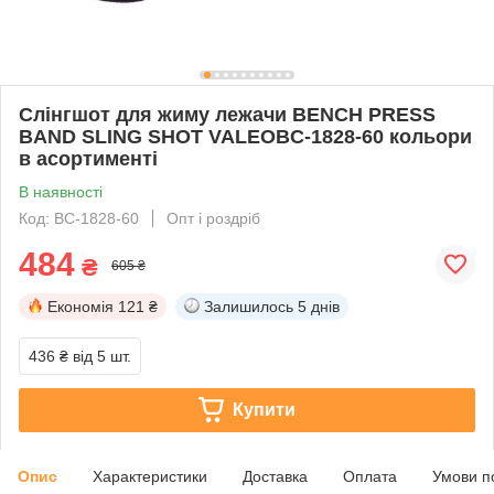
Слінгшот для жиму лежачи BENCH PRESS
BAND SLING SHOT VALEOBC-1828-60 кольори
в асортименті
В наявності
Код: BC-1828-60
Опт і роздріб
484
₴
605 ₴
Економія
121 ₴
Залишилось
5 днів
436 ₴
від 5 шт.
Купити
Опис
Характеристики
Доставка
Оплата
Умови п