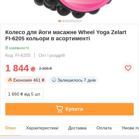
Колесо для йоги масажне Wheel Yoga Zelart
FI-6205 кольори в асортименті
В наявності
Код: FI-6205
Опт і роздріб
1 844
₴
2 305 ₴
Економія
461 ₴
Залишилось
7 днів
1 660 ₴
від 5 шт.
Купити
Опис
Характеристики
Доставка
Оплата
Умови п