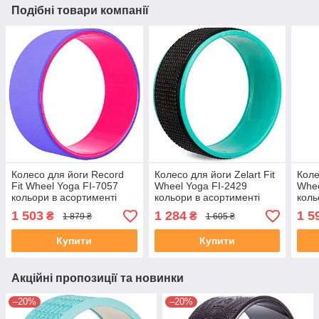
Подібні товари компанії
Колесо для йоги Record
Колесо для йоги Zelart Fit
Коле
Fit Wheel Yoga FI-7057
Wheel Yoga FI-2429
Whee
кольори в асортименті
кольори в асортименті
коль
1 503
1 284
1 5
₴
₴
1 879 ₴
1 605 ₴
Купити
Купити
Акційні пропозиції та новинки
–20%
–20%