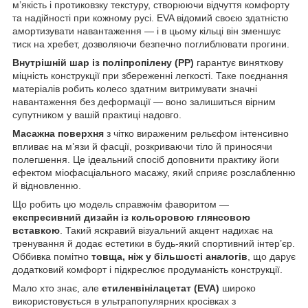
м’якість і протиковзку текстуру, створюючи відчуття комфорту
та надійності при кожному русі. EVA відомий своєю здатністю
амортизувати навантаження — і в цьому кільці він зменшує
тиск на хребет, дозволяючи безпечно поглиблювати прогини.
Внутрішній шар із поліпропілену (PP)
гарантує виняткову
міцність конструкції при збереженні легкості. Таке поєднання
матеріалів робить колесо здатним витримувати значні
навантаження без деформації — воно залишиться вірним
супутником у вашій практиці надовго.
Масажна поверхня
з чітко вираженим рельєфом інтенсивно
впливає на м’язи й фасції, розкриваючи тіло й приносячи
полегшення. Це ідеальний спосіб доповнити практику йоги
ефектом міофасціального масажу, який сприяє розслабленню
й відновленню.
Що робить цю модель справжнім фаворитом —
експресивний дизайн із кольоровою глянсовою
вставкою
. Такий яскравий візуальний акцент надихає на
тренування й додає естетики в будь-який спортивний інтер’єр.
Оббивка помітно
товща, ніж у більшості аналогів
, що дарує
додатковий комфорт і підкреслює продуманість конструкції.
Мало хто знає, але
етиленвінілацетат (EVA)
широко
використовується в ультрапопулярних кросівках з