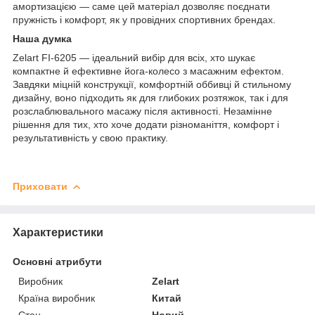
амортизацією — саме цей матеріал дозволяє поєднати
пружність і комфорт, як у провідних спортивних брендах.
Наша думка
Zelart FI-6205 — ідеальний вибір для всіх, хто шукає
компактне й ефективне йога-колесо з масажним ефектом.
Завдяки міцній конструкції, комфортній оббивці й стильному
дизайну, воно підходить як для глибоких розтяжок, так і для
розслаблювального масажу після активності. Незамінне
рішення для тих, хто хоче додати різноманіття, комфорт і
результативність у свою практику.
Приховати
Характеристики
Основні атрибути
Виробник
Zelart
Країна виробник
Китай
Стан
Новий