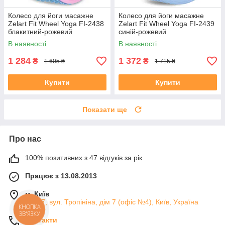
Колесо для йоги масажне
Колесо для йоги масажне
Zelart Fit Wheel Yoga FI-2438
Zelart Fit Wheel Yoga FI-2439
блакитний-рожевий
синій-рожевий
В наявності
В наявності
1 284
1 372
₴
₴
1 605 ₴
1 715 ₴
Купити
Купити
Показати ще
Про нас
100% позитивних з 47 відгуків за рік
Працює з 13.08.2013
м. Київ
04107, вул. Тропініна, дім 7 (офіс №4), Київ, Україна
КНОПКА
ЗВ'ЯЗКУ
Контакти