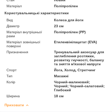
Матеріал
Поліпропілен
Користувальницькі характеристики
Вид
Колеса для йоги
Діаметр
23 см
Матеріал внутрішньої
Поліпропілен (PP)
рами
Матеріал зовнішньої
Етиленвінілацетат (EVA)
поверхні
Призначення
Тренувальний аксесуар для
заглиблення розтяжки,
розвитку гнучкості, балансу
та зняття м'язової напруги
Спорт
Йога, Холод, Стретчинг
Тип
Масажні
Колір
Чорний-малиновий;
Чорний; Чорний-салатовий;
Глибокий
Ширина
18 см
Приховати