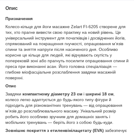
Опис
Призначення
Колесо-кільце для йоги масажне Zelart FI-6205 створене для
тих, хто прагне вивести свою практику на новий рівень. Це
універсальний інструмент для початківців і досвідчених йогів,
спрямований на покращення гнучкості, опрацювання м’язів
спини та зняття напруги після насиченого дня. Особливо
корисне це кільце для людей, які відчувають скутість у
поперековій зоні або прагнуть посилити опрацювання спини й
преса при виконанні асан. Його головна спеціалізація —
глибоке міофасціальне розслаблення завдяки масажній
поверхні.
Опис
Завдяки
компактному діаметру 23 см
і
ширині 18 см
,
колесо легко адаптується до будь-якого типу фігури й
підходить для різноманітних тренувань — від опрацювання
м’язів до розслаблювального масажу. Унікальний розмір
робить його особливо зручним для домашніх занять і
мобільних тренувань — беріть його з собою будь-куди.
Зовнішнє покриття з етиленвінілацетату (EVA)
забезпечує