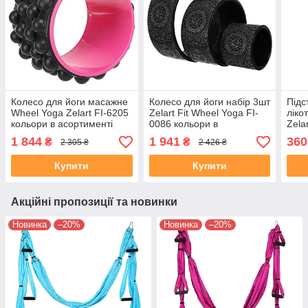
Колесо для йоги масажне
Колесо для йоги набір 3шт
Підс
Wheel Yoga Zelart FI-6205
Zelart Fit Wheel Yoga FI-
ліко
кольори в асортименті
0086 кольори в
Zela
асортименті
20x2
1 844
1 941
360
₴
₴
2 305 ₴
2 426 ₴
асор
Купити
Купити
Акційні пропозиції та новинки
Новинка
–20%
Новинка
–20%