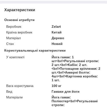
Характеристики
Основні атрибути
Виробник
Zelart
Країна виробник
Китай
Матеріал
Дерево
Стан
Новий
Користувальницькі характеристики
У комплекті
Йога гамак: 1
шт<br/>Регульовані стропи:
2 шт.<br/>Кабін: 2 шт.
<br/>Потовщене кріплення: 2
шт.<br/>Анкерні болти:
4шт<br/>Картонна коробка:
1 шт.
Вага користувача
100 кг
Вид
Гамаки для йоги
Матеріали
Йога гамак:
Поліестер<br/>Регульовані
стропи: