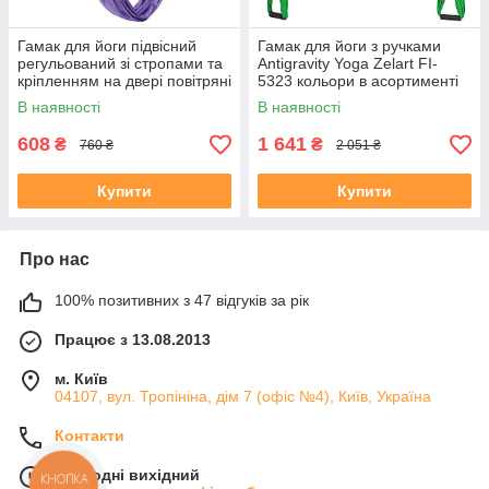
Гамак для йоги підвісний
Гамак для йоги з ручками
регульований зі стропами та
Antigravity Yoga Zelart FI-
кріпленням на двері повітряні
5323 кольори в асортименті
гойдалки Air Yoga rope Lutinq
В наявності
В наявності
LT-2090 кольори в
608
1 641
₴
₴
760 ₴
2 051 ₴
Купити
Купити
Про нас
100% позитивних з 47 відгуків за рік
Працює з 13.08.2013
м. Київ
04107, вул. Тропініна, дім 7 (офіс №4), Київ, Україна
Контакти
Сьогодні вихідний
КНОПКА