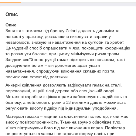
Опис
Опис
Заняття з гамаком від бренду Zelart додають динаміки та
легкості у практику, дозволяючи виконувати вправи у
невагомості, знижуючи навантаження на суглоби та хребет.
Це чудовий спосіб опрацювати м'язи, покращити координацію
та розвинути баланс, при цьому мінімізуючи ризик травм.
Завдяки своїй конструкції гамак підходить як новачкам, так і
досвідченим йогам – він допомагає адаптувати
навантаження, спрощуючи виконання складних поз та
посилюючи ефект від розтяжки.
Анкерні кріплення дозволяють зафіксувати гамак на стелі,
перекладині, міцній гілці дерева або спеціальній опорі.
Металеві карабіни з фіксаторами забезпечують надійність та
безпеку, а нейлонові стропи з 13 петлями дають можливість
регулювати висоту підвісу під індивідуальні уподобання.
Матеріал гамака – міцний та еластичний поліестер, який має
високу повітропроникність. Тканина зручно обволікає тіло,
м'яко підтримуючи його під час виконання вправ. Поліестер
не розтягується з часом і не втрачає форму навіть при