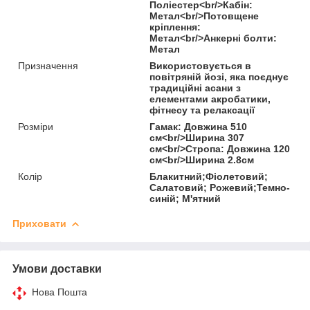
Поліестер<br/>Кабін:
Метал<br/>Потовщене
кріплення:
Метал<br/>Анкерні болти:
Метал
Призначення
Використовується в
повітряній йозі, яка поєднує
традиційні асани з
елементами акробатики,
фітнесу та релаксації
Розміри
Гамак: Довжина 510
см<br/>Ширина 307
см<br/>Стропа: Довжина 120
см<br/>Ширина 2.8см
Колір
Блакитний;Фіолетовий;
Салатовий; Рожевий;Темно-
синій; М'ятний
Приховати
Умови доставки
Нова Пошта