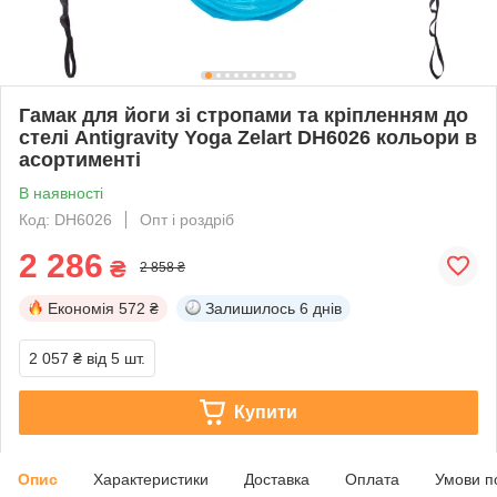
Гамак для йоги зі стропами та кріпленням до
стелі Antigravity Yoga Zelart DH6026 кольори в
асортименті
В наявності
Код: DH6026
Опт і роздріб
2 286
₴
2 858 ₴
Економія
572 ₴
Залишилось
6 днів
2 057 ₴
від 5 шт.
Купити
Опис
Характеристики
Доставка
Оплата
Умови п