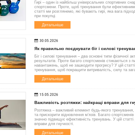
Гирі – один із найбільш універсальних спортивних снар
спортсмени. Проте, щоб тренування були ефективними
статті ми розглянемо, які бувають гирі, яка вага підхо
при покупці.
Детальніше
30.05.2026
Як правильно поєднувати біг і силові тренува
Біг і силові тренування – два основні типи фізичної а
результатів. Проте багато спортсменів стикаються з п
навантажень, щоб не зашкодити прогресу? У цій статті
тренування, щоб покращити витривалість, силу та заг
Детальніше
15.05.2026
Важливість розтяжки: найкращі вправи для гн
Розтяжка – важливий елемент будь-якого тренування, 
та прискорити відновлення м’язів. Багато спортсменів
значно підвищує ефективність тренувань. У цій статті
вправи для гнучкості.
Детальніше