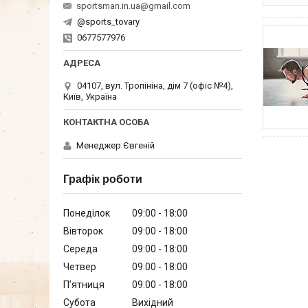
sportsman.in.ua@gmail.com
@sports_tovary
0677577976
04107, вул. Тропініна, дім 7 (офіс №4),
Київ, Україна
Менеджер Євгеній
Графік роботи
Понеділок
09:00
18:00
Вівторок
09:00
18:00
Середа
09:00
18:00
Четвер
09:00
18:00
Пʼятниця
09:00
18:00
Субота
Вихідний