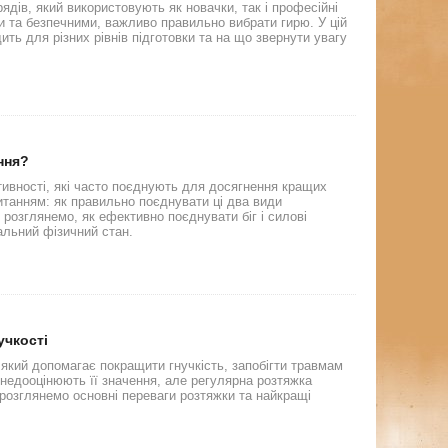
ядів, який використовують як новачки, так і професійні
 та безпечними, важливо правильно вибрати гирю. У цій
дить для різних рівнів підготовки та на що звернути увагу
ння?
ктивності, які часто поєднують для досягнення кращих
итанням: як правильно поєднувати ці два види
 розглянемо, як ефективно поєднувати біг і силові
альний фізичний стан.
учкості
який допомагає покращити гнучкість, запобігти травмам
 недооцінюють її значення, але регулярна розтяжка
 розглянемо основні переваги розтяжки та найкращі